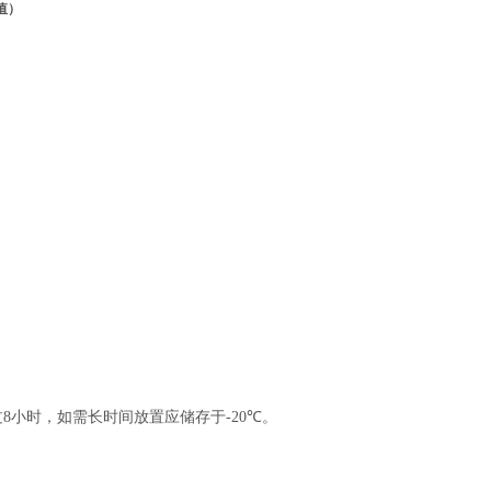
值）
过
8
小时，如需长时间放置应储存于
-20
℃
。