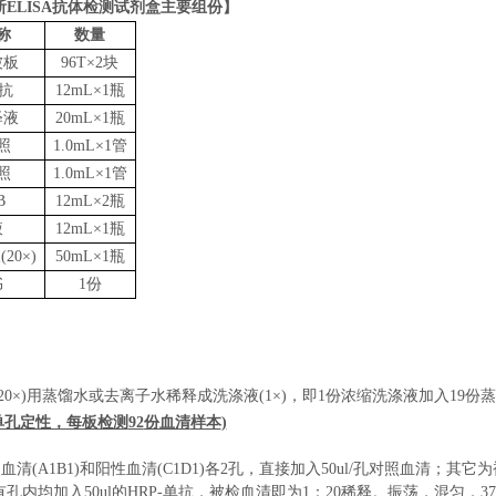
ELISA抗体检测试剂盒
主要组份】
称
数量
被板
96T×2
块
抗
12mL×1
瓶
释液
20mL×1
瓶
照
1.0mL×1
管
照
1.0mL×1
管
B
12mL×
2
瓶
液
12mL×1
瓶
液
(20×)
50mL×1
瓶
书
1
份
20×)
用蒸馏水或去离子水稀释成
洗涤液
(1×)
，即
1
份浓缩洗涤液加入
19
份蒸
单孔定性，每板检测
92
份血清
样本
)
照血清
(A1B1)
和阳性血清
(C1D1)
各
2
孔，直接加入
50ul/
孔对照血清；其它为
有孔内均加入
50ul
的
HRP
-
单抗，被检血清即为
1
：
20
稀释。振荡，混匀，
3