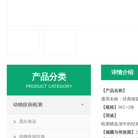
详情介绍
产品分类
PRODUCT CATEGORY
【产品名称】
通用名称：
经典猪
动物疫病检测
【规格】
96T×2
块
【用途】
蛋白表达
检测
猪
血清中的
经
【储藏与有效期】
2
动物疫病抗体