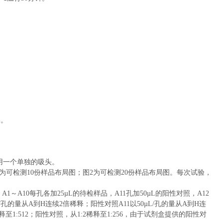
。
%。
用一个单独的吸头。
为可检测
10
份样品布局图；图
2
为可检测
20
份样品布局图。每次试验，
。
A1
～
A10
每孔
各加
25
µL
的
待检样品
，
A11
孔
加
50
µL
的阳性对照，
A12
/
孔
的量从
A
到
H
连续
2
倍稀释；阳性对照
A
11
以
50
µL/
孔
的量从
A
到
H
连
释至
1:512
；阳性对照，从
1:2
稀释至
1:256
，由于试剂盒提供的阳性对