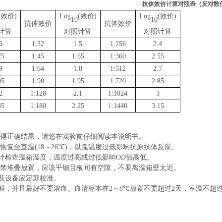
抗体效价计算对照表（反对数
(
效价
)
Log
(
效价
)
Log
(
效价
)
10
10
抗体效价
抗体效价
计算
对照计算
对照计算
6
1:32
1.5
1:256
2.4
75
1:45
1.65
1:360
2.55
9
1:64
1.8
1:512
2.7
05
1:90
1.95
1:720
2.85
2
1:128
2.1
1:1024
3
35
1:180
2.25
1:1440
3.15
得正确结果，请您在实验前仔细阅读本说明书。
恢复至室温
(18
～
26
℃
)
，以免温度过低影响抗原抗体反应。
计检查温箱温度，温度过高或过低影响
OD
值高低。
禁堆叠放置，应该平铺且板间有空隙，不要离温箱壁太近。
及设备应定期校准。
鲜，并且最好不要溶血。血清标本在
2
～
8
℃
放置不要超过
2
天，室温不超