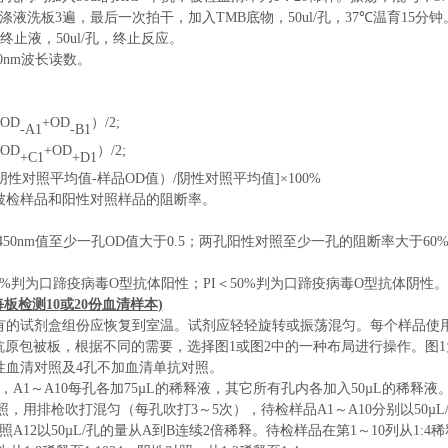
涤液洗板
3
遍，最后一次拍干，加入
TMB
底物，
50ul/
孔，
37℃
温育
15
分钟
终止液，
50ul/
孔，终止反应。
0nm
波长读数。
OD
+OD
）/2;
-A1
-B1
OD
+OD
）/2;
+C1
+D1
[（阴性对照平均值-样品OD值）/阴性对照平均值]×100%
被检样品和阳性对照样品的
阻断
率。
50nm值至少一孔OD值大于0.5；两孔阳性对照至少一孔的
阻断
率大于60
50%判为口蹄疫病毒
O
型抗体阳性；PI＜50%判为口蹄疫病毒
O
型抗体阴性。
每板检测
10
或
20
份血清样本
)
有的试剂盒组份应恢复到
室温
。试剂应轻轻旋转或振荡混匀。每个样品使
抗原包被板，根据不同的需要，选择图
1
或图
2
中的一种布局进行操作。图
1
性血清对照及
4
孔不加血清单抗对照。
，
A1
～
A10
每孔各
加
75
µL
的
稀释液
，其它所有孔内各加入
50
µL
的稀释液
照，用排枪吹打混匀（每孔吹打
3
～
5
次），
待检样品
A1
～
A10
分别
以
50
µL
照
A
12
以
50
µL/
孔
的量从
A
到
B
连续
2
倍稀释。
待检样品在第
1
～
10
列从
1:4
稀