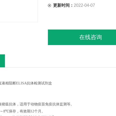
更新时间：
2022-04-07
在线咨询
瘟
液相阻断
ELISA
抗体检测
试剂盒
典猪瘟
抗体，适用于动物疫苗免疫抗体监测
等
。
～
8
℃
保存，有效期
12
个月。