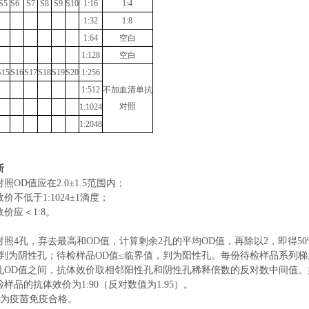
S5
S6
S7
S8
S9
S10
1:16
1:4
1:32
1:8
1:64
空白
1:128
空白
S15
S16
S17
S18
S19
S20
1:256
1:512
不加血清单抗
对照
1:1024
1:2048
断
对照
OD
值应在
2.0±1.
5
范围内；
效价
不低于
1:
1024
±1
滴度；
效价应＜
1:8
。
对照
4
孔，弃去最高和
OD
值，计算剩余
2
孔的平均
OD
值，再除以
2
，即得
50
判为阴性孔；待检样品
OD
值
≤
临界值，判为阳性孔。每份待检样品系列梯
孔
OD
值之间，抗体效价取相邻阳性孔和阴性孔稀释倍数的反对数中间值。
检样品的抗体效价为
1:90
（反对数值为
1.95
）。
为疫苗免疫合格。