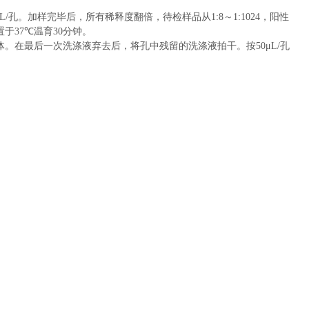
L/
孔
。
加样完毕后，所有稀释度翻倍，待检样品从
1:8
～
1:1024
，阳性
置于
37
℃
温育
30
分钟。
体。在最后一次洗涤液弃去后，将孔中残留的洗涤液拍干。
按
50μL/
孔