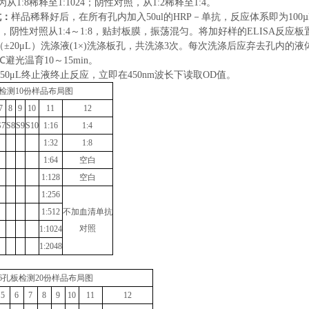
为从
1:8
稀释至
1:1024
；阴性对照，从
1:2
稀释至
1:4
。
抗：
样品稀释好后，在所有孔内加入
50ul
的
HRP
－单抗，反应体系即为
100
µ
，阴性对照从
1:4
～
1:8
，贴封板膜，振荡混匀。将加好样的
ELISA
反应板
（
±20μL
）洗涤液
(1×)
洗涤板孔，共洗涤
3
次。每次洗涤后应弃去孔内的液
℃
避光温育
10
～
15min
。
50μL
终止液终止反应，立即在
450nm
波长下读取
OD
值。
检测
10
份样品布局图
7
8
9
10
11
12
S7
S8
S9
S10
1:16
1:4
1:32
1:8
1:64
空白
1:128
空白
1:256
1:512
不加血清单抗
对照
1:1024
1:2048
6
孔板检测
20
份样品布局图
5
6
7
8
9
10
11
12