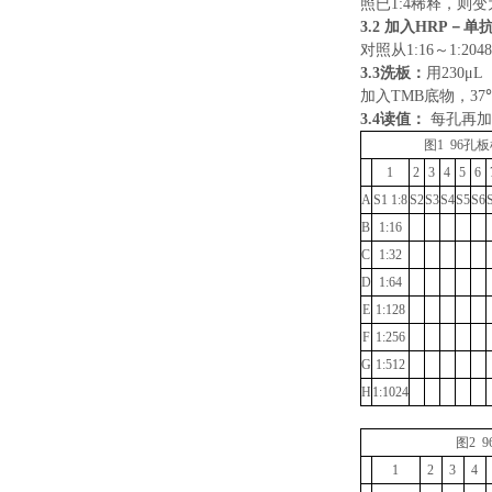
照已
1:4
稀释，则变
3.
2
加入
HRP
－单
对照从
1:16
～
1:2048
3.3
洗板：
用
230μL
加入
TMB
底物，
37
3.4
读值：
每孔再加
图
1 96
孔板
1
2
3
4
5
6
A
S1 1:8
S2
S3
S4
S5
S6
B
1:16
C
1:32
D
1:64
E
1:128
F
1:256
G
1:512
H
1:1024
图
2 9
1
2
3
4