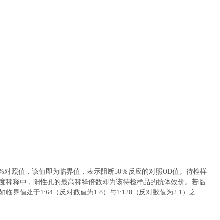
%
对照值，该值即为临界值，表示阻断
50
％反应的对照
OD
值。待检样
度稀释中，阳性孔的最高稀释倍数即为该待检样品的抗体效价。若临
如临界值处于
1:64
（反对数值为
1.8
）与
1:128
（反对数值为
2.1
）之