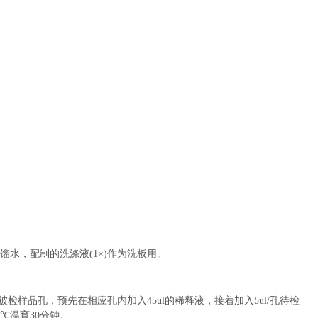
馏水，配制的洗涤液
(1×)
作为洗板用。
被检样品孔，预先在相应孔内加入
45ul
的稀释液，接着加入
5ul/
孔待检
7℃
温育
30
分钟。