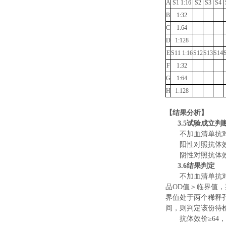
A
S1 1:16
S2
S3
S4
B
1:32
C
1:64
D
1:128
E
S11 1:16
S12
S13
S14
F
1:32
G
1:64
H
1:128
【结果分析】
3.5
试验成立判
不加血清单抗
阳性对照抗体
阴性对照抗体
3.6
结果判定
不加血清单抗
品
OD
值
＞
临界值
，
界值处于两个稀释
间，则判定该份待
抗体效价≥
64
，