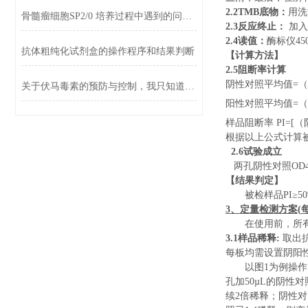
2.2TMB
底物：
用洗
骨髓瘤细胞SP2/0 培养过程中遇到的问题及对策
2.3
反应终止：
加入
2.4
读值：
酶标仪
45
抗体粗纯化试剂盒的操作程序和结果判断
【计算方法】
2.5
阻断
率计算
阴性对照平均值=（
关于伏马毒素的预防与控制，我只知道这么多
阳性对照平均值=（
样品
阻断
率 PI=
根据以上公式计算
2.6试验成立
两孔阴性对照OD4
【结果判定】
被检样品PI≥
3
、
定
量
检测方案
(
在使用前，所
3.1
样品稀释
:
取出
每板均需设置阴阳
以图
1
为例操作
孔
加
50
µL
的阴性对
续
2
倍稀释；阴性对