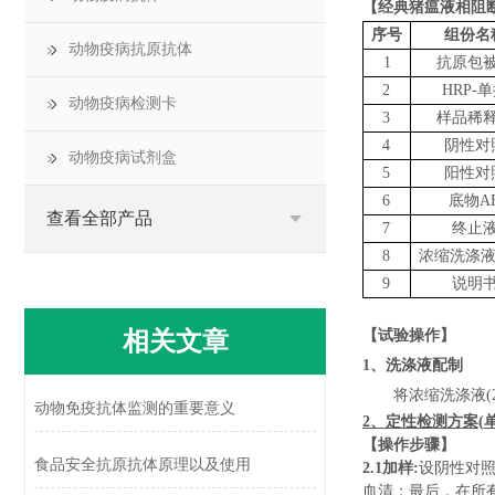
【
经典猪瘟液相阻断
序号
组份名
动物疫病抗原抗体
1
抗原
包
2
HRP
-
单
动物疫病检测卡
3
样品稀
4
阴性对
动物疫病试剂盒
5
阳性对
6
底物
A
查看全部产品
7
终止
8
浓缩洗涤
9
说明
相关文章
【试验操作】
1
、洗涤液配制
将浓缩洗涤液
(
动物免疫抗体监测的重要意义
2
、定性检测方案
(
【操作步骤】
食品安全抗原抗体原理以及使用
2.1
加样
:
设阴性对
血清；最后，在所