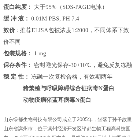
蛋白纯度：
大于
95%
（
SDS-PAGE
电泳）
缓 冲 液：
0.01M PBS, PH 7.4
效价
推荐
ELISA
包被浓度
1:2000
，不同体系下效
：
价不同
包装规格：
1 mg
保存条件：
密封避光保存
-30
±
10
℃，避免反复冻融
稳 定 性：
冻融一次复检合格，有效期两年
猪繁殖与呼吸障碍综合征病毒N蛋白
动物疫病猪蓝耳病毒N蛋白
山东绿都生物科技有限公司成立于2005年，坐落于孙子故里
山东省滨州市，位于滨州经济开发区绿都生物工程高科技园