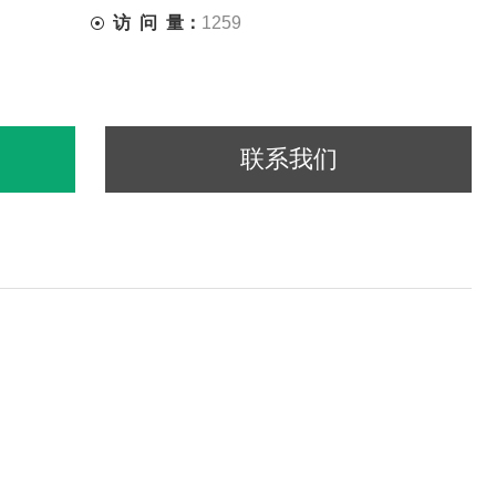
访 问 量：
1259
联系我们