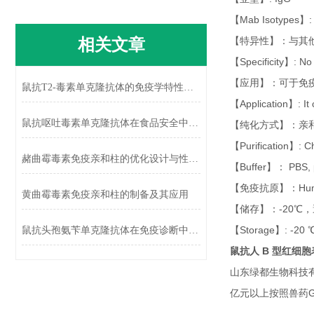
【Mab Isotypes】:
相关文章
【特异性】：与其
【Specificity】: No 
【应用】：可于免疫层
鼠抗T2-毒素单克隆抗体的免疫学特性及应用
【Application】: I
鼠抗呕吐毒素单克隆抗体在食品安全中的应用
【纯化方式】：亲和
【Purification】: C
赭曲霉毒素免疫亲和柱的优化设计与性能提升
【Buffer】： PBS, p
【免疫抗原】：Human
黄曲霉毒素免疫亲和柱的制备及其应用
【储存】：-20℃
【Storage】: -2
鼠抗头孢氨苄单克隆抗体在免疫诊断中的应用
鼠抗人 B 型红细
山东绿都生物科技有
亿元以上按照兽药