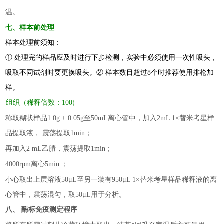
温。
七、样本前处理
样本处理前须知：
① 处理完的样品应及时进行下步检测，实验中必须使用一次性吸头，
吸取不同试剂时要更换吸头。② 样本数目超过8个时推荐使用排枪加
样。
组织（稀释倍数：100)
称取糊状样品1.0g ± 0.05g至50mL离心管中，加入2mL
1×
替米考星样
品提取液， 震荡提取1min；
再加入2 mL乙腈，震荡提取1min；
4000rpm离心5min.；
小心取出上层溶液50μL至另一装有950μL
1×
替米考星样品稀释液的离
心管中，震荡混匀，取50μL用于分析。
八
、 酶标免疫
测定
程序