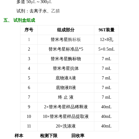
多道 50
µL
～300
µL
试剂：去离子水
、
乙腈
五
、 试剂盒组成
序号
组成部分
96T装量
1
替米考星
酶标板
12×8孔
2
替米考星
标准
品*5
5
×
0.5
mL
3
替米考星
酶标物
7
mL
4
替米考星
抗体
7
mL
5
底物
液
A液
7 mL
6
底物
液
B液
7 mL
7
终 止 液
7 mL
9
2
×
替米考星样品稀释液
40mL
10
10
×
替米考星样品提取液
40mL
11
20
×
洗涤液
40mL
样本
检测下限
回收率