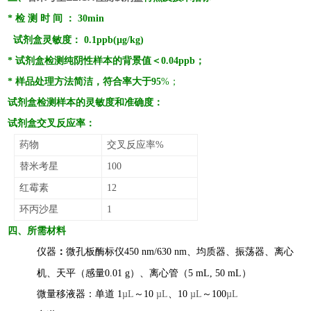
* 检 测 时 间 ： 30min
试剂盒灵敏度：
0.1
ppb
(
µ
g/kg)
* 试剂盒检测纯阴性样本的背景值＜0.04ppb；
* 样品处理方法简洁，符合率大于95
%；
试剂盒检测样本的灵敏度和准确度：
试剂盒交叉反应率：
药物
交叉反应率%
替米考星
100
红霉素
12
环丙沙星
1
四
、所需材料
仪器
：
微孔板酶标仪450 nm/630 nm
、
均质器、振荡器
、
离心
机、天平（感量0.01
g）
、离心管（5 mL, 50 mL）
微量移液器：单道 1
µL
～10
µL
、10
µL
～100
µL