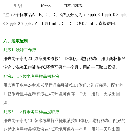
组织
7
0%
-
1
2
0%
10
ppb
*注：5个标准品A、B、C、D、E浓度分别为：0 ppb, 0.1 ppb, 0.3 ppb,
0.9 ppb, 2.7 ppb，A、B各1
mL
，C、D、E各0.5
mL
，
直接使用。
六、溶液配制
配液1: 洗涤工作液
用去离子水将20×浓缩洗涤液按1 : 19体积比进行稀释，用于酶标板的
洗涤，洗涤工作液在4℃环境可保存一个月，用前一天取出回温。
配液2:
1
×
替米考星样品稀释液
用去离子水将
2
×
替米考星样品稀释液
按1:
1
体积比进行稀释
。
配好
的
1×
替米考星样品稀释液
在4℃环境可保存一个月，用前一天取出回
温。
:
配液
3
1
×
替米考星样品提取液
用去离子水将
10
×
替米考星样品提取液
按
9
:
1
体积比进行稀释
。
配好
的
1×
替米考星样品提取液
在4℃环境可保存一个月，用前一天取出回