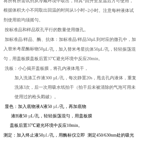
将所有所需试剂从冷藏环境中取出，待其*回升至室温后方可使用，
根据体积大小不同取出回温的时间从1小时
~
2小时。注意每种液体试
剂使用前均须摇匀。
按标准品和样品双孔平行的数量使用微孔。
加标准品/样品、酶、抗体：加标准品/样品50µL到对应的微孔中，加
入替米考星酶标物50
µL
/孔，加入替米考星抗体50
µL
/孔，轻轻振荡混
匀，用盖板膜盖板后置37℃避光环境中反应20min。
洗板：小心揭开盖板膜，将孔内液体甩干，
加入洗涤工作液300
µL
/孔，每次静置20s，甩去孔内液体，重复
洗涤3次，后一次用吸水纸拍干（拍干后未被清除的气泡可用未
使用过的枪头戳破）。
显色：加入底物液A液50
µL
/孔，再加底物
液B液50
µ
L/孔，轻轻振荡混匀，用盖板膜
盖板后置37℃避光环境中反应10min。
测定：加入终止液50
µL
/孔，用酶标仪立即 测定450/630nm处的吸光