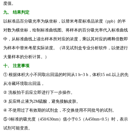
度值。
九
、 结果判定
以标准品百分吸光率为纵坐标，以
替米考星
标准品浓度（
ppb
）的半
对数为横坐标，绘制标准曲线图。将样本的百分吸光率代入标准曲线
中，从标准曲线上读出样本所对应的浓度，乘以其对应的稀释倍数即
为样本中
替米考星
实际浓度。
（详见试剂盒专业分析软件，以便进行
大量样本的分析计算。）
十
、 注意事项
① 根据体积大小不同取出回温的时间从1 h
~
3 h，体积15 mL以上的先
从冷藏环境取出回温，
②
洗板拍干后应立即进行下一步操作
。
③
反应终止液为2M硫酸，避免接触皮肤。
④
不使用过了有效期的试剂盒，不交换使用不同批号的试剂。
⑤ 0标准的吸光度（450/630nm）值小于0.5（A450nm<0.5）时，表示
试剂可能变质。