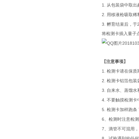
1.
从包装袋中取出
2.
用移液枪吸取稀
3.
孵育结束后，于
将检测卡插入量子
【注意事项】
1.
检测卡请在保质
2.
检测卡铝箔包装
3.
自来水、蒸馏水
4.
不要触摸检测卡
5.
检测卡加样跑条
6
、检测时注意检测
7
、滴管不可混用，
8
、试验遇到的任何