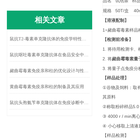
品名
试纸条
样
50T/
40m
规格
盒
相关文章
【溶液配制】
1
×赭曲霉毒素样品
鼠抗T2-毒素单克隆抗体的免疫学特性及应用
【检测前准备】
1.
检测卡
将待用
、
鼠抗呕吐毒素单克隆抗体在食品安全中的应用
2.
赭曲霉毒素量
将
3.
将量子点免疫分
赭曲霉毒素免疫亲和柱的优化设计与性能提升
【样品处理】
黄曲霉毒素免疫亲和柱的制备及其应用
①
谷物及饲料：取
其原料
鼠抗头孢氨苄单克隆抗体在免疫诊断中的应用
②
5.0
称取粉碎样品
③ 4000 r / min
离
④
小心移取上清液
【样品检测】