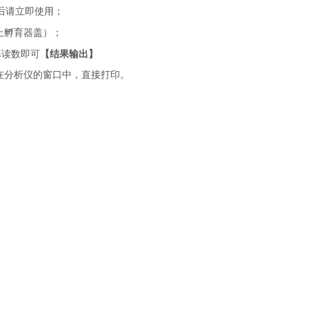
后请立即使用；
上孵育器盖）；
幕读数即可
【结果输出】
在分析仪的窗口中，直接打印。