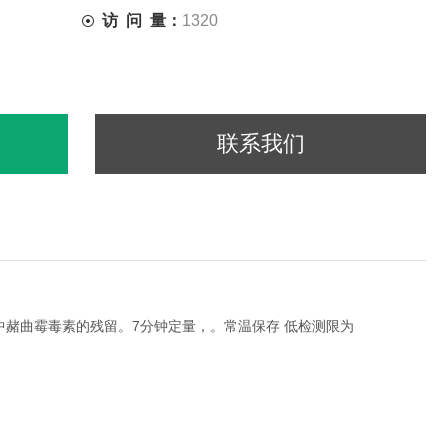
访 问 量：
1320
联系我们
7
中赭曲霉毒素的残留。
分钟定量，。常温保存
低检测限为