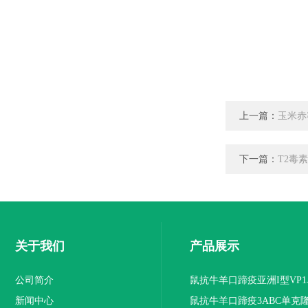
上一篇：
玉米赤
下一篇：
T2毒
关于我们
产品展示
公司简介
鼠抗牛羊口蹄疫亚洲I型VP
新闻中心
抗体
鼠抗牛羊口蹄疫3ABC单克