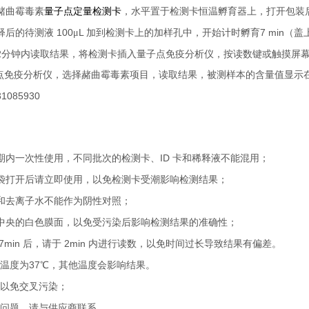
赭曲霉毒素
量子点定量检测卡
，水平置于检测卡恒温孵育器上，打开包装
100
L
7 min
释后的待测液
μ
加到检测卡上的加样孔中，开始计时孵育
（盖
2
分钟内读取结果，将检测卡插入量子点免疫分析仪，按读数键或触摸屏
点免疫分析仪，选择赭曲霉毒素项目，读取结果，被测样本的含量值显示
ID
期内一次性使用，不同批次的检测卡、
卡和稀释液不能混用；
袋打开后请立即使用，以免检测卡受潮影响检测结果；
和去离子水不能作为阴性对照；
中央的白色膜面，以免受污染后影响检测结果的准确性；
7min
2min
后，请于
内进行读数，以免时间过长导致结果有偏差。
37
温度为
℃，其他温度会影响结果。
以免交叉污染；
问题，请与供
应商联系。