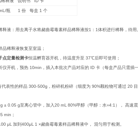
ID
品稀释液
说明书
卡
L/
1
1
瓶
份
每盒
个
1
1
稀释液：用去离子水将赭曲霉毒素样品稀释液按
：
体积进行稀释，待用
样品稀释液恢复至室温；
子点定量检测卡
37
恒温孵育器开机，待温度升至
℃后即可使用；
10min
ID
析仪开机，预热
，插入本批次产品对应的
卡（每盒产品只需插
300-500g
90%
20
有代表性的样品
，粉碎机粉碎（细度为
颗粒物可通过
目
 g ± 0.05 g
20 mL 80%
=4:1
至离心管中，加入
甲醇（甲醇：水
），
高速震
5 min
心
；
100 μL
400μL 1 ×
加到
赭曲霉毒素样品稀释液中，
混匀用于检测。