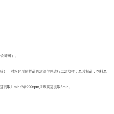
。
一次即可）。
筛），对粉碎后的样品再次混匀并进行二次取样；及其制品，饲料及
1 min
200rpm
5min
荡提取
或者
摇床震荡提取
。