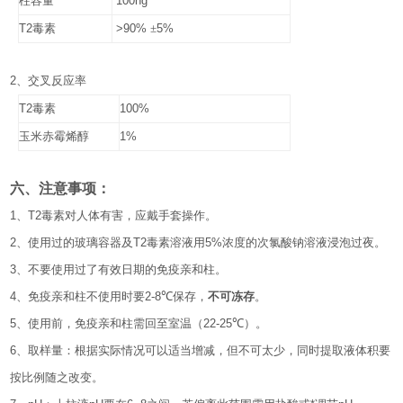
柱容量
100ng
T2
毒素
>90%
±
5%
2
、
交叉反应率
T2
毒素
100%
玉米赤霉烯醇
1%
六、注意事项
：
1
、
T2
毒素对人体有害，应戴手套操作。
2
、
使用过的玻璃容器及
T2
毒素溶液用
5%
浓度的次氯酸钠溶液浸泡过夜。
3
、
不要使用过了有效日期的免疫亲和柱。
4
、免疫亲和柱不使用时要
2-8℃
保存，
不可冻存
。
5
、使用前，免疫亲和柱需回至室温（
22-25℃
）。
6
、取样量：根据实际情况可以适当增减，但不可太少，同时提取液体积要
按比例随之改变。