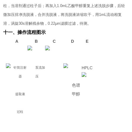
柱，当溶剂通过柱子后；再加入
1.0
mL
乙酸甲醇重复上述
洗脱步骤，后轻
微加压排净洗脱液，
合并洗脱液，将洗脱液浓缩吹干，用
1mL
流动相复
溶，涡旋
30s
溶解残余物，
0.22μm
滤膜过滤，待测。
十一、操作流程图示
A
B
C
D
E
HPLC
针筒注射
泵流加
器
压
色谱
甲醇
提取液
过柱