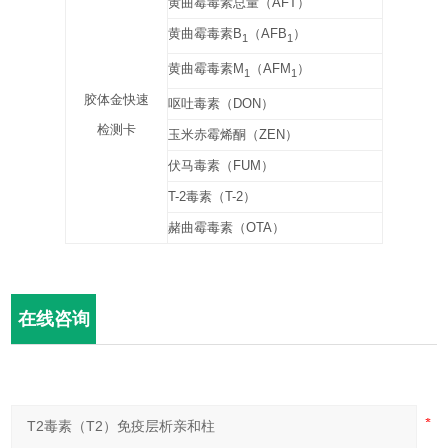
黄曲霉毒素总量（
AFT
）
黄曲霉毒素
B
（
AFB
）
1
1
黄曲霉毒素
M
（
AFM
）
1
1
胶体金快速
呕吐毒素（
DON
）
检测卡
玉米赤霉烯酮（
ZEN
）
伏马毒素（
FUM
）
T-2
毒素（
T-2
）
赭曲霉毒素（
OTA
）
在线咨询