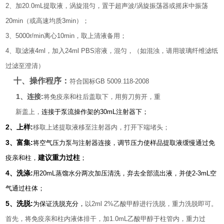
2
、加
20.0mL
提取液，涡旋混匀，置于超声波
/
涡旋振荡器或摇床中振荡
20min
（或高速均质
3min
）
；
3
、
5
000r/min
离心
10min
，取上清液备用；
4
、取滤液
4ml
，加入
24ml PBS
溶液，混匀，（如混浊，请用玻璃纤维滤纸
过滤至澄清）
十、操作程序：
符合国标
GB 5009.118-2008
1
:
、连接
将免疫亲和柱后盖取下，用剪刀剪开，重
新盖上，
连接于泵流操作架的
30mL
注射器下；
2
:
、上样
移取上述提取液移至注射器内，打开下端堵头；
3
:
、富集
将空气压力泵与注射器连接，调节压力使样品提取液缓慢通过免
疫亲和柱，
建议重力过柱
；
4
:
、洗涤
用
20mL
蒸馏水分两次加压清洗，弃去全部流出液，并使
2-3mL
空
气通过柱体；
5
:
、洗脱
为保证洗脱充分，
以
2ml 2%
乙酸甲醇进行洗脱，重力洗脱即可
。
首先，将免疫亲和柱内液体排干，加
1.0
mL
乙酸甲醇于柱管内，重力过