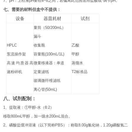
7
、
pH
：上柱液
pH
要在
6~8
之间，若偏离此范围需用盐酸或*调节
pH
。
七、需要的材料但盒中不提供：
设备
器皿耗材
试剂
量筒（
50/200mL
）
漏斗
HPLC
收集瓶
乙酸
泵流操作架
容量瓶
(100mL/1L)
甲醇
高速均质器
高
微量移液器：单道
蒸馏水
速粉碎机
定量滤纸
T2
标准品
玻璃微纤维滤纸
离心管
(50mL)
八、试剂配制：
1
、提取液：
①
甲醇
-
水（
8:2
）
移取
800mL
甲醇，加一级水
200mL
混合。
2
、磷酸盐缓冲溶液（以下简称
PBS
）：称取
8.00g
氯化钠，
1.20g
磷酸氢二