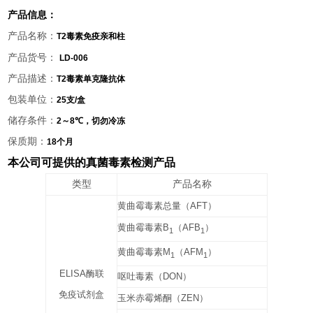
产品信息：
产品名称：
T2
毒素免疫亲和柱
产品货号：
LD-006
产品描述：
T2
毒素单克隆抗体
包装单位：
25
支
/
盒
储存条件：
2
～
8℃
，切勿冷冻
保质期：
18
个月
本公司可提供的真菌毒素检测产品
类型
产品名称
黄曲霉毒素总量（
AFT
）
黄曲霉毒素
B
（
AFB
）
1
1
黄曲霉毒素
M
（
AFM
）
1
1
ELISA
酶联
呕吐毒素（
DON
）
免疫试剂盒
玉米赤霉烯酮（
ZEN
）