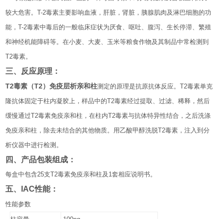
较大危害。
T-2
毒素主要影响血液，肝脏，肾脏，胰腺肌肉及
淋巴细胞
的功
能，
T-2
毒素
中毒后的一般临床症状为厌食、呕吐、腹泻、生长停滞、繁殖
和神经机能障碍等。在小麦、
大麦
、玉米等粮食作物及其制品中常检测到
T2
毒素。
三、反应原理：
T2毒素（T2）免疫层析亲和柱
测定的原理是抗原抗体反应。
T2
毒素
单克
隆
抗体固定于柱内凝胶上，样品中的
T2
毒素经过提取、过滤、稀释，然后
缓慢通过
T2
毒素免疫亲和柱，在柱内
T2
毒素与抗体特异性结合，之后洗涤
免疫亲和柱，除去未结合的其他物质。用乙酸甲醇洗脱
T2
毒素，注入到分
析仪器中进行检测。
四、产品包装组成
：
每盒中包含
25
支
T2
毒素免疫亲和柱及
1
套相应说明书。
五、
IAC
性能：
性能参数