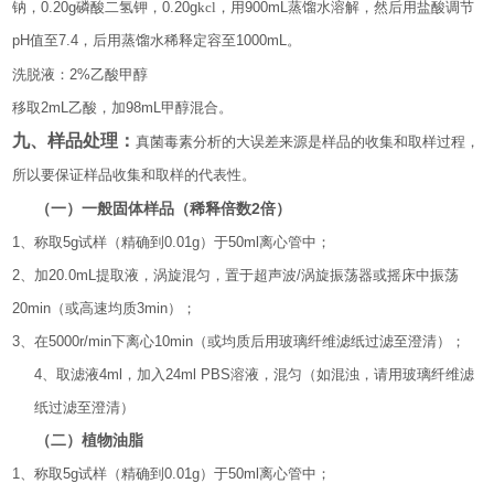
钠，
0.20g
磷酸二氢钾，
0.20g
kcl，用
900mL
蒸馏水溶解，然后用盐酸调节
pH
值至
7.4
，后用蒸馏水稀释定容至
1000mL
。
洗脱液：
2%
乙酸甲醇
移取
2mL
乙酸，加
98mL
甲醇混合。
九、样品处理：
真菌毒素分析的大误差来源是样品的收集和取样过程，
所以要保证样品收集和取样的代表性。
2
（一）一般固体样品（稀释倍数
倍）
1
、称
取
5g
试样（精确到
0.01g
）于
50ml
离心管中；
2
、加
20.0mL
提取液，涡旋混匀，置于超声波
/
涡旋振荡器或摇床中振荡
20min
（或高速均质
3min
）
；
3
、
在
5000r/min
下离心
10min
（或均质后
用
玻璃纤维滤纸过滤至澄清）；
4
、取滤液
4ml
，加入
24ml PBS
溶液，混匀（如混浊，请用玻璃纤维滤
纸过滤至澄清）
（二）植物油脂
1
、称
取
5g
试样（精确到
0.01g
）于
50ml
离心管中；