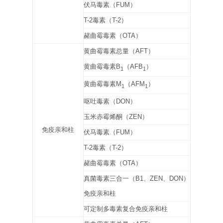
伏马毒素（
FUM
）
T-2
毒素（
T-2
）
赭曲霉毒素（
OTA
）
黄曲霉毒素总量（
AFT
）
黄曲霉毒素
B
（
AFB
）
1
1
黄曲霉毒素
M
（
AFM
）
1
1
呕吐毒素（
DON
）
玉米赤霉烯酮（
ZEN
）
免疫亲和柱
伏马毒素（
FUM
）
T-2
毒素（
T-2
）
赭曲霉毒素（
OTA
）
真菌毒素三合一（
B1
、
ZEN
、
DON
）
免疫亲和柱
可定制多毒素复合免疫亲和柱