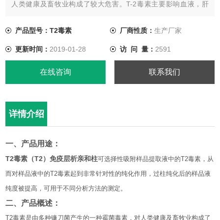
人类健康及畜牧业构成了较大危害。T-2毒素主要影响血液，肝
脏，肾脏，胰腺肌肉及淋巴细胞的功能，T-2毒素中毒后的一般临
床症状为厌食、呕吐、腹泻、生长停滞、繁殖和神经机能障碍
产品型号：T2毒素
厂商性质：
生产厂家
等。在小麦、大麦、玉米等粮食作物及其制品中常检测到T2毒
更新时间：
2019-01-28
访 问 量：
2591
素。
在线咨询
联系我们
详情介绍
一、产品用途
：
T2毒素（T2）免疫层析亲和柱
可选择性吸附样品提取液中的
T2
毒素，从
而对样品液中的
T2
毒素起到非常针对性的纯化作用，过柱纯化后的样品液
纯度被提高，可用于不同分析方法的测定。
二、产品概述：
T2
毒素是由多种
镰刀菌
产生的一种
霉菌毒素
，对人类健康及
畜牧业
构成了