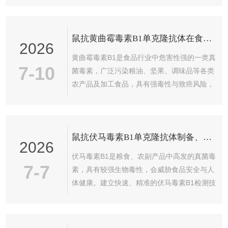
性，需结合载体蛋白构建免疫原。在结构设计
体。只有动物发生自然感染，病毒在体内复制
中...
合成非结构蛋白，机体才会生成对应的非结构
鼠抗黄曲霉毒素B1单克隆抗体在食品真菌毒素检测中的应用
蛋白抗体，这也是该检测区分疫苗免疫动物与
2026
野毒感染动物的核心基础。该方法常用竞争
黄曲霉毒素B1是食品行业中危害性强的一类真
ELISA或间接ELISA模式，主流为间接
7-10
菌毒素，广泛污染粮油、坚果、调味品等各类
ELISA，原理流程如下：抗原包被：将纯化的
农产品及加工食品，具有强毒性与致癌风险，
口蹄疫病毒重组非结构蛋白（常选用3ABC蛋
是食品安全管控的重点检测指标。传统仪器检
白）作为固相抗原，吸附在酶标板微孔...
测方式流程复杂、检测周期长，难以适配大批
量现场筛查需求。鼠抗黄曲霉毒素B1单克隆抗
鼠抗伏马毒素B1单克隆抗体制备、鉴定与免疫学特性研究
体凭借特异性强、稳定性高、适配性广的免疫
2026
学优势，成为快速检测技术的核心生物原料，
伏马毒素B1是粮食、农副产品中高发的真菌毒
广泛应用于食品真菌毒素筛查领域。本文分点
7-7
素，具有较强生物毒性，会威胁食品安全与人
阐述其检测优势、应用场景与行业价值。一、
体健康。建立快速、精准的伏马毒素B1检测技
核心检测优势鼠抗黄曲霉毒素B1单克隆抗体通
术，是食品安全防控领域的研究重点。鼠抗伏
过细胞融合与亚克隆筛选技术制备而成...
马毒素B1单克隆抗体是免疫学快速检测技术的
核心原料，特异性与稳定性直接决定检测方法