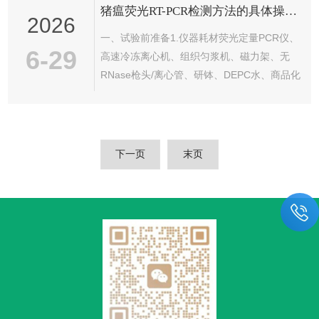
猪瘟荧光RT-PCR检测方法的具体操作步骤有哪些?
的精准度。本文分点阐述鼠抗伏马毒素B1单克
2026
隆抗体的制备工艺、鉴定方式及免疫学特性，
一、试验前准备1.仪器耗材荧光定量PCR仪、
为毒素快速检测体系搭建提供理论支撑。一、
6-29
高速冷冻离心机、组织匀浆机、磁力架、无
制备工艺伏马毒素B1属于小分子半抗原，不具
RNase枪头/离心管、研钵、DEPC水、商品化
备独立免疫原性，需通过人工偶联技术将其与
猪瘟荧光RT-PCR试剂盒（一步法，靶标
载体蛋白结合，制备完整免疫抗原...
5’UTR保守区，FAM探针）、75%乙醇、无水
乙醇。2.对照设置（每批次必加）阴性提取对
照（NEC）：无菌生理盐水，同步提取RNA无
下一页
末页
模板对照（NTC）：DEPC水替代模板RNA阳
性对照（PC）：试剂盒CSFV阳性RNA3.安全
要求全程戴无粉手套、口罩；样本、废液高压
灭菌；枪头一次性使用，严禁跨区带回。二、
第...