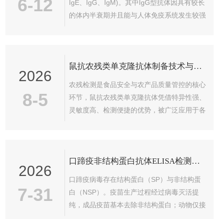
6-12
IgE、IgG、IgM)。其中IgG型抗体因具有较长
的体内半衰期并且能与人体免疫系统发生较强
的相互作用。2.IgG相对分子量约为150KDa，
IgA相对分子量约为160KDa，IgM相对分子量
约为190KDa，IgD相对分子量约为184KDa，
鼠抗农残类单克隆抗体制备技术与免疫原设计要点
IgE相对分子量约为196KDa。
2026
农残检测是食品安全与农产品质量管控的核心
8-5
环节，鼠抗农残类单克隆抗体凭借特异性强、
灵敏度高、检测便捷的优势，被广泛应用于各
类农药残留快速筛查场景。由于多数农药小分
子不具备免疫原性，无法直接诱导机体产生抗
体，需通过人工设计免疫原并结合杂交瘤技术
口蹄疫非结构蛋白抗体ELISA检测原理
制备特异性单抗。本文梳理鼠抗农残类单克隆
2026
抗体的标准化制备技术，同时总结核心免疫原
口蹄疫病毒存在结构蛋白（SP）与非结构蛋
设计要点，为农残免疫检测试剂研发提供技术
7-31
白（NSP）。疫苗生产过程经过病毒灭活提
参考。一、人工免疫原设计核心要点农药小分
纯，成品疫苗基本去除非结构蛋白；动物仅接
子属于半抗原，仅具备反应原性，无免疫原
种灭活疫苗，体内一般不会产生非结构蛋白抗