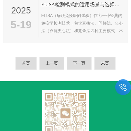
ELISA检测模式的适用场景与选择策略
境监测等领域具有重要意义。一、工作原理T2
2025
毒素免疫亲和柱的原理是通过使用特异性的抗
ELISA（酶联免疫吸附试验）作为一种经典的
体来识别并结合T2毒素。本质上是由一根柱子
5-19
免疫学检测技术，包含直接法、间接法、夹心
和固定在柱表面的抗体组成。首先，抗体通过
法（双抗夹心法）和竞争法四种主要模式，不
化学方法固定在亲和柱的支持材料上，这些抗
同模式适用于不同的检测需求，合理选择可显
体能够高度特异性地识别并与T2...
著提升实验的灵敏度与准确性。1.直接法：快
速筛查原理：抗原直接包被固相载体，加入酶
标记抗体一步完成检测。适用场景：适用于对
首页
上一页
下一页
末页
检测速度要求高、样本量大的场景，如临床急
诊样本的初步筛查（如流感病毒抗原检测）或
环境污染物（如黄曲霉毒素）的快速检测。优
势：操作简便、耗时短（仅需1次孵育），但
灵敏度较低，且酶标抗体种类有限。选...