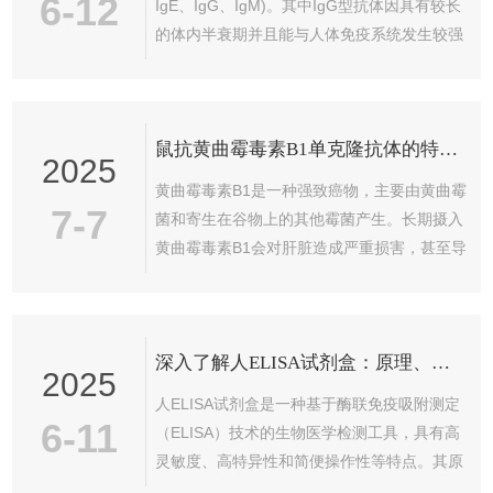
6-12
IgE、IgG、IgM)。其中IgG型抗体因具有较长
的体内半衰期并且能与人体免疫系统发生较强
的相互作用。2.IgG相对分子量约为150KDa，
IgA相对分子量约为160KDa，IgM相对分子量
约为190KDa，IgD相对分子量约为184KDa，
鼠抗黄曲霉毒素B1单克隆抗体的特异性分析
IgE相对分子量约为196KDa。
2025
黄曲霉毒素B1是一种强致癌物，主要由黄曲霉
7-7
菌和寄生在谷物上的其他霉菌产生。长期摄入
黄曲霉毒素B1会对肝脏造成严重损害，甚至导
致肝癌。鼠抗黄曲霉毒素B1单克隆抗体的开发
为AFB1的检测提供了新的思路，并广泛应用
于食品安全检测、环境监测等领域。为了确保
深入了解人ELISA试剂盒：原理、应用与未来展望
鼠抗黄曲霉毒素B1单克隆抗体的特异性，通常
2025
需要进行一系列分析和测试，包括但不限于以
人ELISA试剂盒是一种基于酶联免疫吸附测定
下几种方法：一、交叉反应测试交叉反应是指
6-11
（ELISA）技术的生物医学检测工具，具有高
抗体与其他与目标抗原结构相似的物质发生反
灵敏度、高特异性和简便操作性等特点。其原
应的现象。为了评估其特异性，常常需要通过
理基于抗原-抗体特异性结合，利用酶标记的