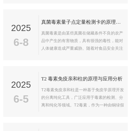
交叉反应测试，检测抗体是否与其...
抗体（或抗原）与固定在固相载体上的抗原
（或抗体）进行特异性结合，形成免疫复合
真菌毒素量子点定量检测卡的原理与设计
物。加入酶的底物后，通过酶的催化作用使底
2025
物显色，根据颜色的深浅来定量或定性分析待
真菌毒素是由某些真菌在储藏条件不良的农产
测物。在应用方面，人ELISA试剂盒在疾病监
6-8
品中产生的有害物质，具有很强的毒性，能对
测、药物研发等领域发挥着重要作用。例如，
人体健康造成严重威胁。随着对食品安全关注
在传染病诊断中，可用于检测肝炎病毒、艾滋
的提高，如何高效、快速地检测这些毒素成为
病病毒等病原体的抗体或抗原；在肿...
一个重要课题。因此，真菌毒素量子点定量检
测卡应运而生。一、基本原理量子点是一类具
T2 毒素免疫亲和柱的原理与应用分析
有特殊光学性质的半导体纳米颗粒，当激发源
2025
（如紫外光）照射到量子点上时，量子点会发
T2毒素免疫亲和柱是一种基于免疫学原理开发
射出具有特定波长的光。量子点的发光波长与
6-5
的分离纯化工具，广泛应用于毒素的检测、分
其粒径、组成和表面修饰等因素密切相关。在
离和纯化等领域。T2毒素，作为一种由铜绿假
真菌毒素量子点定量检测卡中，利用量子点的
单胞菌产生的毒素，具有较强的细胞毒性和致
光学特性，通过免疫学方法来实现对真菌毒
病性，且能引起广泛的免疫反应。因此，T2毒
素...
素的快速检测和分离对于医学、食品安全及环