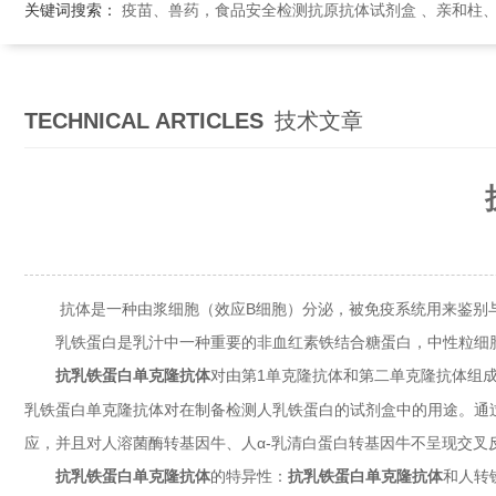
关键词搜索：
疫苗、兽药，食品安全检测抗原抗体试剂盒 、亲和柱
TECHNICAL ARTICLES
技术文章
抗体是一种由浆细胞（效应B细胞）分泌，被免疫系统用来鉴别与
乳铁蛋白是乳汁中一种重要的非血红素铁结合糖蛋白，中性粒细胞
对由第1单克隆抗体和第二单克隆抗体组
抗乳铁蛋白单克隆抗体
乳铁蛋白单克隆抗体对在制备检测人乳铁蛋白的试剂盒中的用途。通
应，并且对人溶菌酶转基因牛、人α‑乳清白蛋白转基因牛不呈现交叉
抗乳铁蛋白单克隆抗体
的特异性：
抗乳铁蛋白单克隆抗体
和人转