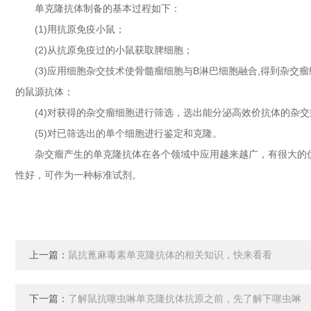
单克隆抗体制备的基本过程如下：
(1)用抗原免疫小鼠；
(2)从抗原免疫过的小鼠获取脾细胞；
(3)应用细胞杂交技术使骨髓瘤细胞与B淋巴细胞融合,得到杂交
的鼠源抗体；
(4)对获得的杂交瘤细胞进行筛选，选出能分泌高效价抗体的杂交
(5)对已筛选出的单个细胞进行鉴定和克隆。
杂交瘤产生的单克隆抗体在各个领域中应用越来越广，有很大的优
性好，可作为一种标准试剂。
上一篇：
鼠抗蓖麻毒素单克隆抗体的相关知识，快来看看
下一篇：
了解鼠抗噻虫啉单克隆抗体抗原之前，先了解下噻虫啉