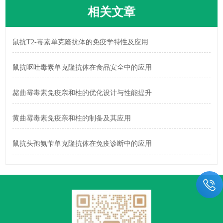
相关文章
鼠抗T2-毒素单克隆抗体的免疫学特性及应用
鼠抗呕吐毒素单克隆抗体在食品安全中的应用
赭曲霉毒素免疫亲和柱的优化设计与性能提升
黄曲霉毒素免疫亲和柱的制备及其应用
鼠抗头孢氨苄单克隆抗体在免疫诊断中的应用