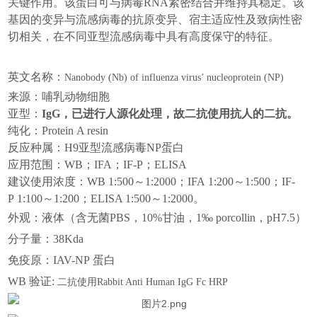
关键作用。该蛋白可与病毒
RNA
紧密结合并维持其稳定。该
基因的变异与流感病毒的抗原变异、宿主适应性及致病性密
切相关，在不同亚型流感病毒中具有高度保守的特征。
英文名称：
Nanobody (Nb) of influenza virus’ nucleoprotein (NP)
来源
：哺乳动物
细胞
亚型：
Ig
G
，
已进行人源化处理，故二抗使用抗人的二抗。
纯化：
Protein
A
resin
反应种属：
H9
亚型流感病毒
N
P
蛋白
应用范围：
W
B
；
IFA
；
IF-P
；
E
LISA
建议使用浓度：
W
B
1:
500
～
1
:2000
；
I
FA
1
:
200
～
1
:
500
；
IF-
P
1
:
100
～
1
:
200
；
E
LISA
1:
500
～
1
:2000
。
外观：
液体（含无菌
PBS
，
10%
甘油，
1
‰
porcollin
，
p
H7.5
）
分子量：
38Kd
a
免疫原：
I
AV
-NP
蛋白
W
B
验证
:
二抗使用
Rabbit Anti Human IgG Fc HRP