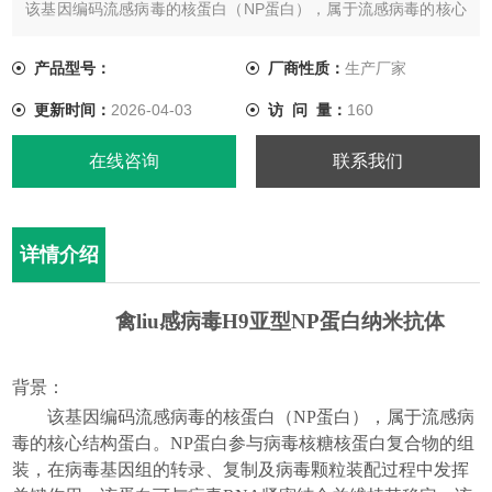
该基因编码流感病毒的核蛋白（NP蛋白），属于流感病毒的核心
结构蛋白。NP蛋白参与病毒核糖核蛋白复合物的组装，在病毒基
因组的转录、复制及病毒颗粒装配过程中发挥关键作用。该蛋白
产品型号：
厂商性质：
生产厂家
可与病毒RNA紧密结合并维持其稳定。该基因的变异与流感病毒
更新时间：
2026-04-03
访 问 量：
160
的抗原变异、宿主适应性及致病性密切相关，在不同亚型流感病
毒中具有高度保守的特征。
在线咨询
联系我们
详情介绍
禽liu
感病毒
H9
亚型
NP
蛋白
纳米
抗体
背景：
该基因编码流感病毒的
核蛋白（
NP
蛋白）
，属于流感病
毒的核心结构蛋白。
NP
蛋白参与病毒核糖核蛋白复合物的组
装，在病毒基因组的转录、复制及病毒颗粒装配过程中发挥