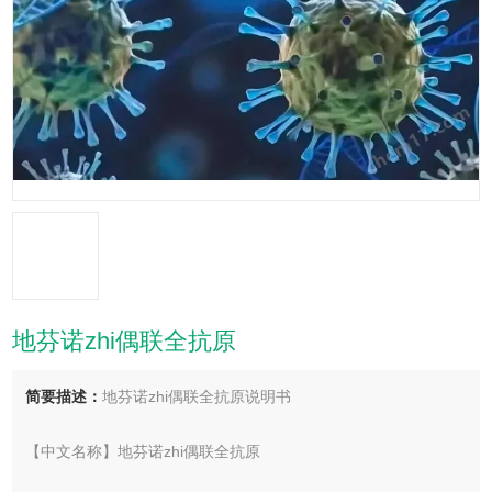
地芬诺zhi偶联全抗原
简要描述：
地芬诺zhi偶联全抗原说明书
【中文名称】地芬诺zhi偶联全抗原