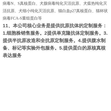
病毒N、S真核蛋白
、
犬腺病毒纯化灭活抗原
、
犬瘟热纯化灭
活抗原
、
犬细小纯化灭活抗原
、
猫白血p27真核蛋白
、
猫杯状
病毒FCA-S重组蛋白
等
11
、本公司核心业务是提供抗原抗体的定制服务：
1.
细胞株销售服务。
2
提供单克隆抗体定制服务。
3.
提供半抗原改造和全抗原定制服务。
4.
提供腹水制
备、标记等实验外包服务。
5.
提供蛋白的原核真核
表达服务