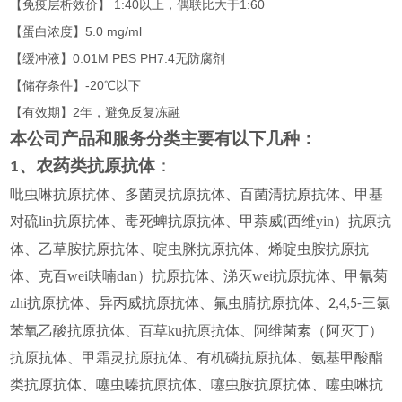
【免疫层析效价】 1:40以上，偶联比大于1:60
【蛋白浓度】5.0 mg/ml
【缓冲液】0.01M PBS PH7.4无防腐剂
【储存条件】-20℃以下
【有效期】2年，避免反复冻融
本公司产品和服务分类主要有以下几种：
、农药类抗原抗体
：
1
吡虫啉
抗原抗体
、
多菌灵
抗原抗体
、
百菌清
抗原抗体
、
甲基
对硫lin
抗原抗体
、
毒死蜱
抗原抗体
、
甲萘威
西维yin）
抗原抗
(
体
、
乙草胺
抗原抗体
、
啶虫脒
抗原抗体
、
烯啶虫胺
抗原抗
体
、
克百wei呋喃dan）
抗原抗体
、
涕灭wei
抗原抗体
、
甲氰菊
zhi
抗原抗体
、
异丙威
抗原抗体
、
氟虫腈
抗原抗体
、
三氯
2,4,5-
苯氧乙酸
抗原抗体
、
百草ku
抗原抗体
、
阿维菌素（阿灭丁）
抗原抗体
、
甲霜灵
抗原抗体
、
有机磷
抗原抗体
、
氨基甲酸酯
类
抗原抗体
、
噻虫嗪
抗原抗体
、
噻虫胺
抗原抗体
、
噻虫啉
抗