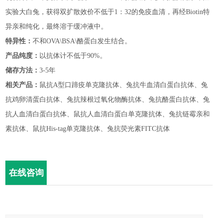
实验大白兔，获得双扩散效价不低于1：32的免疫血清，再经Biotin特
异亲和纯化，最终溶于缓冲液中。
特异性：
不和
OVA\BSA\酪蛋白发生结合。
产品纯度：
以抗体计不低于
90%。
储存方法：
3-5年
相关产品：
鼠抗
A型口蹄疫单克隆抗体、兔抗牛血清白蛋白抗体、兔
抗鸡卵清蛋白抗体、兔抗辣根过氧化物酶抗体、兔抗酪蛋白抗体、兔
抗人血清白蛋白抗体、鼠抗人血清白蛋白单克隆抗体、兔抗链霉亲和
素抗体、鼠抗His-tag单克隆抗体、
兔抗荧光素
FITC抗体
在线咨询