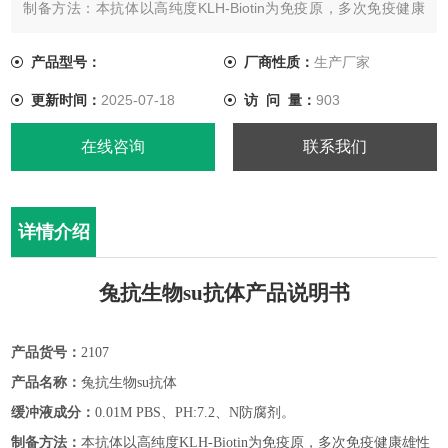
制备方法：本抗体以高纯度KLH-Biotin为免疫原，多次免疫健康
雄性实验大白兔，获得双扩散效价不低于1：32的免疫血清，再
经Biotin特异亲和纯化，最终溶于缓冲液中。
产品型号：
厂商性质：
生产厂家
特异性：不和OVABSA酪蛋白发生结合。
更新时间：
2025-07-18
访 问 量：
903
产品纯度：以抗体计不低于90%。
在线咨询
联系我们
详情介绍
兔抗生物su
抗体
产品说明书
产品货号：
2107
产品名称：
兔抗生物su
抗体
缓冲液成分：
0.01M PBS、PH:7.2、N防腐剂。
制备方法：
本抗体以高纯度
KLH-Biotin为免疫原，多次免疫健康雄性