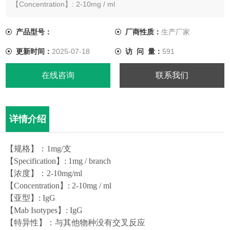
【Concentration】: 2-10mg / ml
【亚型】: IgG
【Mab Isotypes】: IgG
产品型号：
厂商性质：
生产厂家
【特异性】：与其他物种没有交叉反应
更新时间：
2025-07-18
访 问 量：
591
【Specificity】: No cross reaction with other species
【应用】：可于免疫层析、EL
在线咨询
联系我们
详情介绍
【规格】：
1mg/支
【
Specification
】
: 1mg /
branch
【浓度】：
2-10mg/ml
【
Concentration
】
: 2-10mg / ml
【亚型】
:
I
gG
【
Mab Isotypes
】
: IgG
【特异性】：与其他物种没有交叉反应