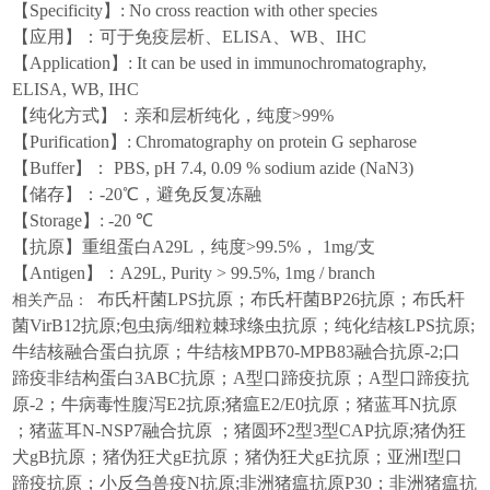
【
Specificity
】
: No cross reaction with other species
【应用】：可于免疫层析、
ELISA、WB、IHC
【
Application
】
: It can be used in immunochromatography,
ELISA, WB, IHC
【纯化方式】：亲和层析纯化，纯度
>99%
【
Purification
】
: Chromatography on protein G sepharose
【
Buffer
】：
PBS, pH 7.4, 0.09 % sodium azide (NaN3)
【储存】：
-20℃，避免反复冻融
【
Storage
】
: -20 ℃
【抗原
】
重组蛋白
A29L
，纯度
>99.5%， 1mg/支
【
Antigen
】
：
A29L
, Purity > 99.5%,
1mg /
branch
布氏杆菌
LPS
抗原；布氏杆菌
BP26
抗原；布氏杆
相关产品：
菌
VirB12
抗原
;
包虫病
/
细粒棘球绦虫抗原；纯化结核
LPS
抗原
;
牛结核融合蛋白抗原；牛结核
MPB70-MPB83
融合抗原
-2;
口
蹄疫非结构蛋白
3ABC
抗原；
A
型口蹄疫抗原；
A
型口蹄疫抗
原
-2
；牛病毒性腹泻
E2
抗原
;
猪瘟
E2/E0
抗原；猪蓝耳
N
抗原
；猪蓝耳
N-NSP7
融合抗原 ；猪圆环
2
型
3
型
CAP
抗原
;
猪伪狂
犬
gB
抗原；猪伪狂犬
gE
抗原；猪伪狂犬
gE
抗原；亚洲
I
型口
蹄疫抗原；小反刍兽疫
N
抗原
;
非洲猪瘟抗原
P30
；非洲猪瘟抗