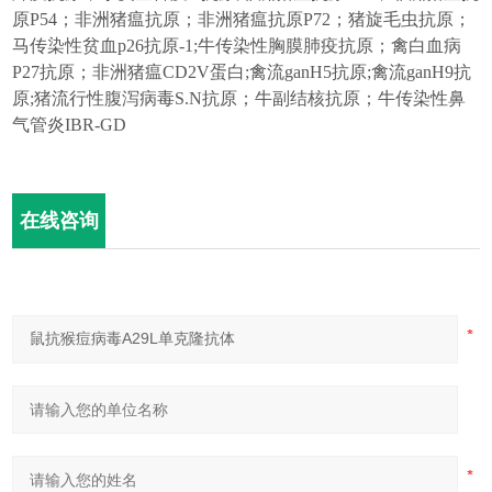
原
P54
；非洲猪瘟抗原；非洲猪瘟抗原
P72
；猪旋毛虫抗原；
马传染性贫血
p26
抗原
-1;
牛传染性胸膜肺疫抗原；禽白血病
P27
抗原；非洲猪瘟
CD2V
蛋白
;
禽流gan
H5
抗原
;
禽流gan
H9
抗
原
;
猪流行性腹泻病毒
S.N
抗原；牛副结核抗原；牛传染性鼻
气管炎
IBR-GD
在线咨询