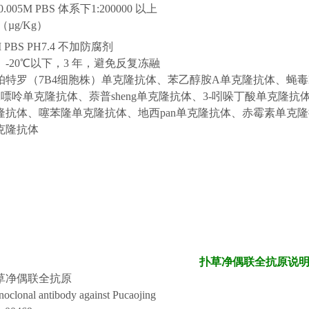
.005M PBS 体系下1:200000 以上
b（µg/Kg）
M PBS PH7.4 不加防腐剂
】
-20℃以下，3 年，避免反复冻融
帕特罗（
7B4
细胞株）单
克隆抗体
、
苯乙醇胺
A
单
克隆抗体
、
蝇毒l
腺嘌呤单
克隆
抗
体
、
萘普sheng单
克隆
抗
体
、
3-
吲哚丁酸单
克隆
抗
隆
抗
体
、
噻苯隆单
克隆
抗
体
、
地西pan单
克隆
抗
体
、
赤霉素单
克隆
克隆
抗
体
扑草净
偶联全
抗原说
草净
偶联
全抗原
oclonal antibody against Pucaojing