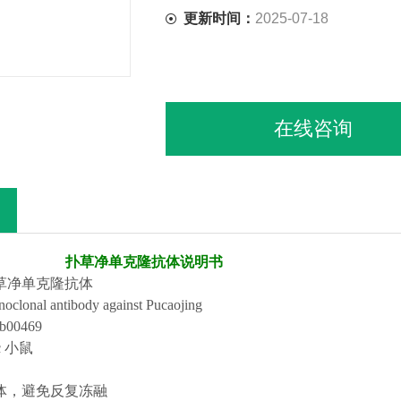
【IC50 】0.5ppb（µg/Kg）
更新时间：
2025-07-18
在线咨询
扑草净
单
克隆
抗体说明书
草净单
克隆
抗
体
oclonal antibody against Pucaojing
b00
469
/c 小鼠
体，避免反复冻融