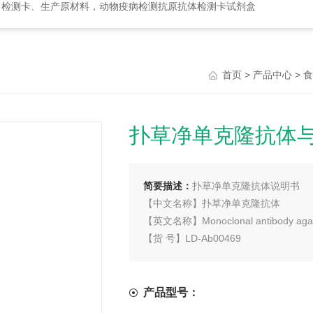
、检测卡、生产原材料，动物疫病检测抗原抗体检测卡试剂盒
>
>
首页
产品中心
食
扑草净单克隆抗体
简要描述：
扑草净单克隆抗体说明书
【中文名称】扑草净单克隆抗体
【英文名称】Monoclonal antibody again
【货 号】LD-Ab00469
【来 源】Balb/c 小鼠
【亚 型】IgG
【物理性状】液体，避免反复冻融
产品型号：
【ELISA 效价】 0.005M PBS 体系下1: