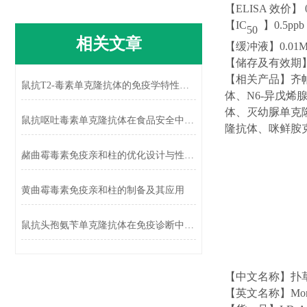
【
ELISA 效价】 0
【
IC
】
0.5
pp
50
相关文章
【缓冲液】
0.01
【储存及有效期
【相关产品】
齐
鼠抗T2-毒素单克隆抗体的免疫学特性及应用
体
、
N6-
异戊烯
体
、
灭幼脲单
克
鼠抗呕吐毒素单克隆抗体在食品安全中的应用
隆
抗
体
、
咪鲜胺
赭曲霉毒素免疫亲和柱的优化设计与性能提升
黄曲霉毒素免疫亲和柱的制备及其应用
鼠抗头孢氨苄单克隆抗体在免疫诊断中的应用
【中文名称】
扑
【英文名称】
Mon