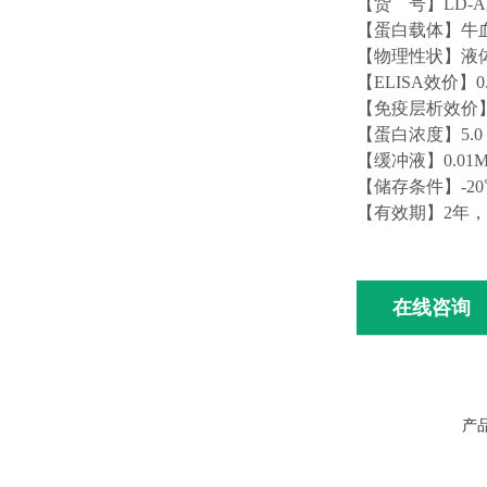
【货
号】
LD-A
【蛋白载体】牛
【物理性状】液
【
ELISA效价】0.
【免疫层析效价
【蛋白浓度】
5.0
【缓冲液】
0.01
【储存条件】
-2
【有效期】
2年
在线咨询
产