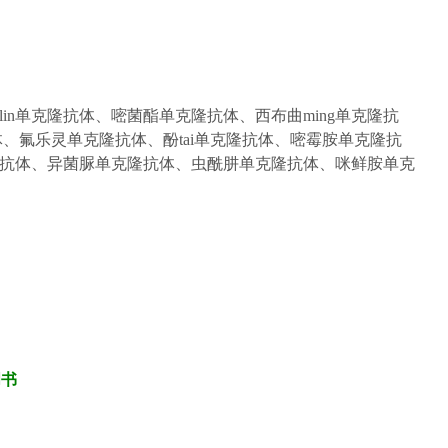
in单
克隆
抗
体
、
嘧菌酯单
克隆
抗
体
、
西布曲ming单
克隆
抗
体、
氟乐灵单
克隆
抗
体
、
酚tai单
克隆
抗
体
、
嘧霉胺单
克隆
抗
抗
体
、
异菌脲单
克隆
抗
体
、
虫酰肼单
克隆
抗
体
、
咪鲜胺单
克
明书