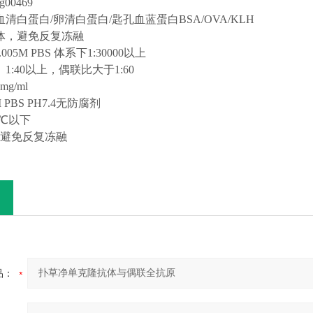
g00
469
血清白蛋白
/卵清白蛋白/匙孔血蓝蛋白BSA/OVA/KLH
体，避免反复冻融
005M PBS 体系下1:30000以上
】
1:40以上，偶联比大于1:60
 mg/ml
M PBS PH7.4无防腐剂
0℃以下
，避免反复冻融
品：