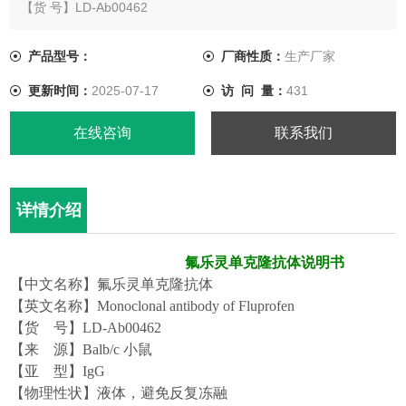
【货 号】LD-Ab00462
【来 源】Balb/c 小鼠
【亚 型】IgG
产品型号：
厂商性质：
生产厂家
【物理性状】液体，避免反复冻融
更新时间：
2025-07-17
访 问 量：
431
【ELISA 效价】 0.005M PBS 体系下1:200000 以上
【IC50 】5ppb（µg/Kg）
在线咨询
联系我们
详情介绍
氟乐灵
单
克隆
抗体说明书
【中文名称】
氟乐灵单
克隆
抗
体
【英文名称】
Monoclonal antibody of Fluprofen
【货
号】
LD-Ab00
462
【来
源】
Balb/c 小鼠
【亚
型】
Ig
G
【物理性状】液体，避免反复冻融