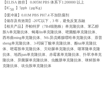
【
ELISA 效价】 0.005M PBS 体系下1:200000 以上
【
IC
】
5
ppb（µg/Kg）
50
【缓冲液】
0.01M PBS PH7.4 不加防腐剂
【储存及有效期】
-20℃以下，3 年，避免反复冻融
【相关产品】
齐帕特罗（
7B4
细胞株）单
克隆抗体
、
苯乙醇
胺
A
单
克隆抗体
、
蝇毒lin单
克隆
抗
体
、
嘧菌酯单
克隆
抗
体
、
西布曲ming单
克隆
抗
体
、
N6-
异戊烯腺嘌呤单
克隆
抗
体
、
萘普
sheng单
克隆
抗
体
、
3-
吲哚丁酸单
克隆
抗
体、
酚tai单
克隆
抗
体
、
嘧霉胺单
克隆
抗
体
、
灭幼脲单
克隆
抗
体
、
噻苯隆单
克隆
抗
体
、
地西pan单
克隆
抗
体
、
赤霉素单
克隆
抗
体
、
扑草净单
克
隆
抗
体
、
异菌脲单
克隆
抗
体
、
虫酰肼单
克隆
抗
体
、
咪鲜胺单
克隆
抗
体
、
呋虫胺单
克隆
抗
体