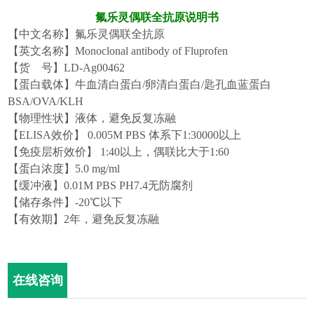
氟乐灵
偶联全
抗原说明书
【中文名称】
氟乐灵
偶联
全抗原
【英文名称】
Monoclonal antibody of Fluprofen
【货
号】
LD-Ag00
462
【蛋白载体】牛血清白蛋白
/卵清白蛋白/匙孔血蓝蛋白
BSA/OVA/KLH
【物理性状】液体，避免反复冻融
【
ELISA效价】 0.005M PBS 体系下1:30000以上
【免疫层析效价】
1:40以上，偶联比大于1:60
【蛋白浓度】
5.0 mg/ml
【缓冲液】
0.01M PBS PH7.4无防腐剂
【储存条件】
-20℃以下
【有效期】
2年，避免反复冻融
在线咨询