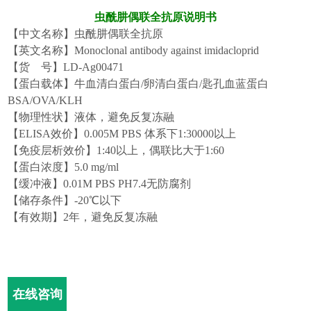
虫酰肼
偶联全
抗原说明书
【中文名称】
虫酰肼
偶联
全抗原
【英文名称】
Monoclonal antibody against imidacloprid
【货
号】
LD-Ag00
471
【蛋白载体】牛血清白蛋白
/卵清白蛋白/匙孔血蓝蛋白
BSA/OVA/KLH
【物理性状】液体，避免反复冻融
【
ELISA效价】0.005M PBS 体系下1:30000以上
【免疫层析效价】
1:40以上，偶联比大于1:60
【蛋白浓度】
5.0 mg/ml
【缓冲液】
0.01M PBS PH7.4无防腐剂
【储存条件】
-20℃以下
【有效期】
2年，避免反复冻融
在线咨询