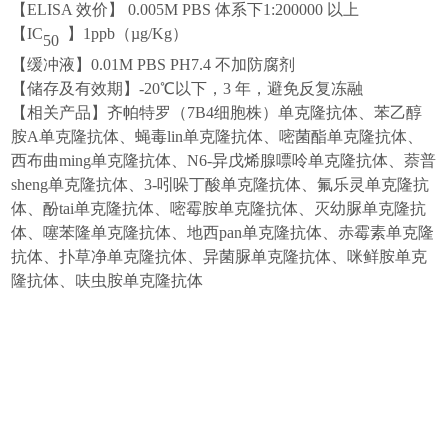
【
ELISA 效价】 0.005M PBS 体系下1:200000 以上
【
IC
】
1
ppb（µg/Kg）
50
【缓冲液】
0.01M PBS PH7.4 不加防腐剂
【储存及有效期】
-20℃以下，3 年，避免反复冻融
【相关产品】
齐帕特罗（
7B4
细胞株）单
克隆抗体
、
苯乙醇
胺
A
单
克隆抗体
、
蝇毒lin单
克隆
抗
体
、
嘧菌酯单
克隆
抗
体
、
西布曲ming单
克隆
抗
体
、
N6-
异戊烯腺嘌呤单
克隆
抗
体
、
萘普
sheng单
克隆
抗
体
、
3-
吲哚丁酸单
克隆
抗
体、
氟乐灵单
克隆
抗
体
、
酚tai单
克隆
抗
体
、
嘧霉胺单
克隆
抗
体
、
灭幼脲单
克隆
抗
体
、
噻苯隆单
克隆
抗
体
、
地西pan单
克隆
抗
体
、
赤霉素单
克隆
抗
体
、
扑草净单
克隆
抗
体
、
异菌脲单
克隆
抗
体
、
咪鲜胺单
克
隆
抗
体
、
呋虫胺单
克隆
抗
体