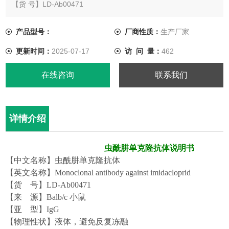
【货 号】LD-Ab00471
【来 源】Balb/c 小鼠
【亚 型】IgG
产品型号：
厂商性质：
生产厂家
【物理性状】液体，避免反复冻融
更新时间：
2025-07-17
访 问 量：
462
【ELISA 效价】 0.005M PBS 体系下1:200000 以上
【IC50 】1ppb（µg/Kg）
在线咨询
联系我们
详情介绍
虫酰肼
单
克隆
抗体说明书
【中文名称】
虫酰肼单
克隆
抗
体
【英文名称】
Monoclonal antibody against imidacloprid
【货
号】
LD-Ab00
471
【来
源】
Balb/c 小鼠
【亚
型】
Ig
G
【物理性状】液体，避免反复冻融