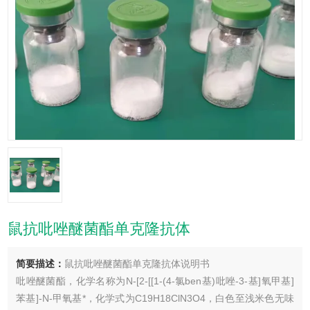
鼠抗吡唑醚菌酯单克隆抗体
简要描述：
鼠抗吡唑醚菌酯单克隆抗体说明书
吡唑醚菌酯，化学名称为N-[2-[[1-(4-氯ben基)吡唑-3-基]氧甲基]
苯基]-N-甲氧基*，化学式为C19H18ClN3O4，白色至浅米色无味