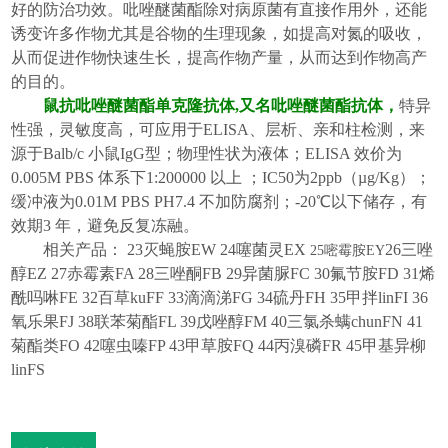
好的防治功效。吡唑醚菌酯除对病原菌有直接作用外，还能
诱变许多作物尤其是谷物的生理现象，如提高对氮的吸收，
从而促进作物快速生长，提高作物产量，从而达到作物高产
的目的。
鼠抗吡唑醚菌酯单克隆抗体
,
又名吡唑醚菌酯抗体，
特异
性强，灵敏度高，可应用于
ELISA
、层析、亲和柱检测，来
源于
Balb/c
小鼠
IgG
型；物理性状为液体；
ELISA
效价为
0.005M PBS
体系下
1:200000
以上 ；
IC50
为
2
ppb
（
µg/Kg
）；
缓冲液为
0.01M PBS PH7.4
不加防腐剂；
-20
℃以下储存，有
效期
3
年，避免反复冻融。
相关产品：
23
灭蝇胺
EW 2
4
噻菌灵
E
X
26
三唑
25
嘧霉胺
EY
醇
EZ 27
赤霉素
FA 28
三唑酮
FB
29
异菌脲
F
C
30
氟节胺
F
D
31
烯
酰吗啉
FE 32
百草ku
FF
33
滴滴涕
F
G
3
4
硫丹
F
H
3
5
甲拌lin
F
I
3
6
氧乐果
F
J
38
联苯菊酯
FL 39
戊唑醇
FM 40
三氯杀螨chun
FN 41
菊酯类
FO 42
噻虫嗪
FP 43
甲草胺
FQ 44
丙溴磷
FR 45
甲基异柳
lin
FS