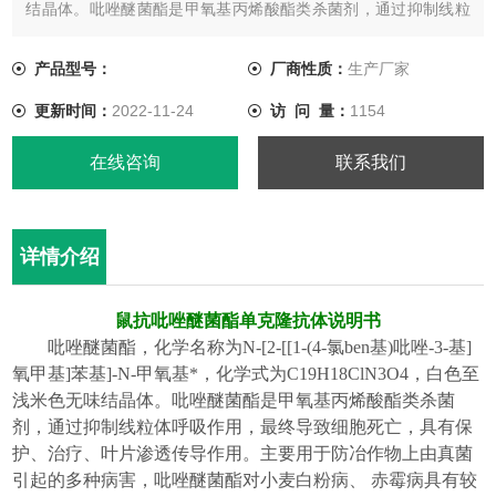
结晶体。吡唑醚菌酯是甲氧基丙烯酸酯类杀菌剂，通过抑制线粒
体呼吸作用，最终导致细胞死亡，具有保护、治疗、叶片渗透传
导作用。
产品型号：
厂商性质：
生产厂家
更新时间：
2022-11-24
访 问 量：
1154
在线咨询
联系我们
详情介绍
鼠抗吡唑醚菌酯单克隆抗体
说明书
吡唑醚菌酯，化学名称为
N-[2-[[1-(4-
氯ben基
)
吡唑
-3-
基
]
氧甲基
]
苯基
]-N-
甲氧基*，化学式为
C19H18ClN3O4
，
白色至
浅米色无味结晶体
。
吡唑醚菌酯是甲氧基丙烯酸酯类杀菌
剂，通过抑制线粒体呼吸作用，最终导致细胞死亡，具有保
护、治疗、叶片渗透传导作用。主要用于防冶作物上由真菌
引起的多种病害，吡唑醚菌酯对小麦白粉病、
赤霉病具有较