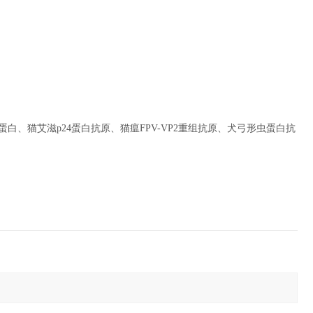
蛋白、猫艾滋
p24
蛋白抗原、猫瘟
FPV-VP2
重组抗原
、犬弓形虫蛋白抗