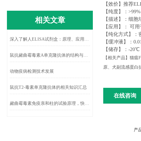
【效价】推荐
E
【
纯度
】
：
>99%
相关文章
【
描述
】
：
细胞
【
应用
】
：
可用
【
纯化方式
】
：
深入了解人ELISA试剂盒：原理、应用与未来展望
【
缓冲液
】
：
0.
【
储存
】
：
-20
鼠抗赭曲霉毒素A单克隆抗体的结构与功能解析
【相关产品】猫瘟
F
原、犬副流感蛋白
动物疫病检测技术发展
鼠抗T2-毒素单克隆抗体的相关知识汇总
在线咨询
赭曲霉毒素免疫亲和柱的试验原理，快来学习一下
产