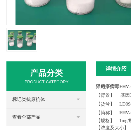
详情介绍
产品分类
PRODUCT CATEGORY
猫疱疹病毒
FHV
【
背景
】
：
基因
标记类抗原抗体
【
货号
】
：
LD09
【简称】
：
FHV
查看全部产品
【
规格
】
：
1mg/
【
浓度
及大小
】