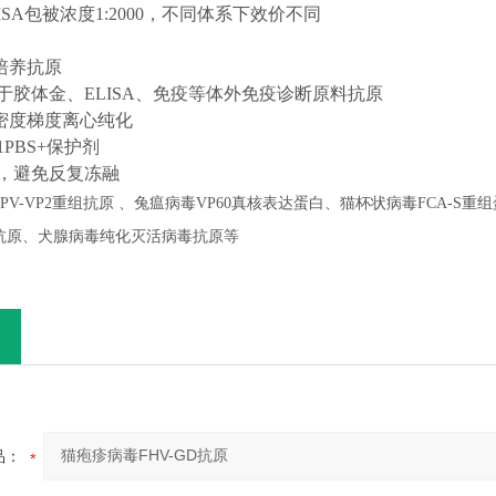
LISA包被浓度1:2000，不同体系下效价不同
培养
抗原
于
胶体金、
ELISA、免疫等
体外免疫诊断原料
抗原
密度梯度离心纯化
01PBS+保护剂
℃，避免反复冻融
PV-VP2
重组抗原 、兔瘟病毒
VP60
真核表达蛋白、猫杯状病毒
FCA-S
重组
抗原、犬腺病毒纯化灭活病毒抗原等
品：