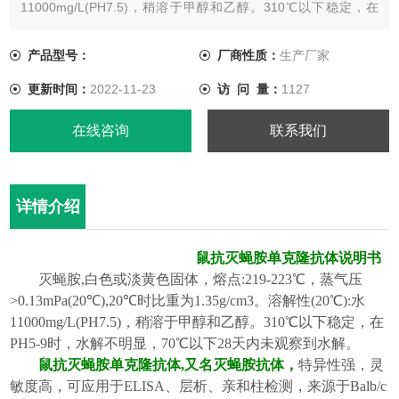
11000mg/L(PH7.5)，稍溶于甲醇和乙醇。310℃以下稳定，在
PH5-9时，水解不明显，70℃以下28天内未观察到水解。
产品型号：
厂商性质：
生产厂家
更新时间：
2022-11-23
访 问 量：
1127
在线咨询
联系我们
详情介绍
鼠抗灭蝇胺单克隆抗体
说明书
灭蝇胺
,白色或淡黄色固体，熔点:219-223℃，
蒸气压
>0.13mPa(20℃),20℃时比重为1.35g/cm3。溶解性(20℃):水
11000mg/L(PH7.5)，稍溶于甲醇和乙醇。310℃以下稳定，在
PH5-9时，
水解
不明显，
70℃以下28天内未观察到水解。
鼠抗
灭蝇胺
单克隆抗体
,
又名
灭蝇胺
抗体，
特异性强，灵
敏度高，可应用于
ELISA、层析、亲和柱检测，来源于Balb/c