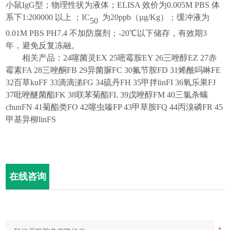
小鼠IgG型；物理性状为液体
；
ELISA 效
价为
0.005M PBS 体
系下1:200000 以上
；
IC
为
20
ppb（µg/Kg）
；
缓
冲液
为
50
0.01M PBS PH7.4 不加防腐剂
；
-20℃以下储存，有效期3
年，避免反复冻融
。
相关产品：
24噻菌灵EX 25嘧霉胺EY 26三唑醇EZ 27赤
霉素FA 28三唑酮FB 29异菌脲FC 30氟节胺FD 31烯酰吗啉FE
32百草kuFF 33滴滴涕FG 34硫丹FH 35甲拌linFI 36氧乐果FJ
37吡唑醚菌酯FK 38联苯菊酯FL 39戊唑醇FM 40三氯杀螨
chunFN 41菊酯类FO 42噻虫嗪FP 43甲草胺FQ 44丙溴磷FR 45
甲基异柳linFS
在线咨询