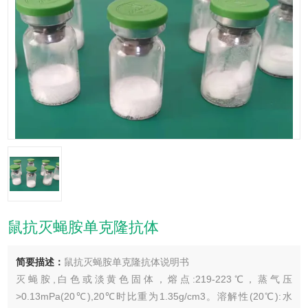
鼠抗灭蝇胺单克隆抗体
简要描述：
鼠抗灭蝇胺单克隆抗体说明书
灭蝇胺,白色或淡黄色固体，熔点:219-223℃，蒸气压
>0.13mPa(20℃),20℃时比重为1.35g/cm3。溶解性(20℃):水