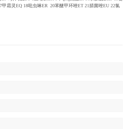
7
甲霜灵
EQ 18
吡虫啉
ER 20
苯醚甲环唑
ET 21
腈菌唑
EU 22
氯