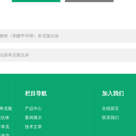
醚唑（苯醚甲环唑）单克隆抗体
虫腈单克隆抗体
栏目导航
加入我们
1单克隆
产品中心
在线留言
隆抗体
案例展示
联系我们
对单克
技术文章
对单克