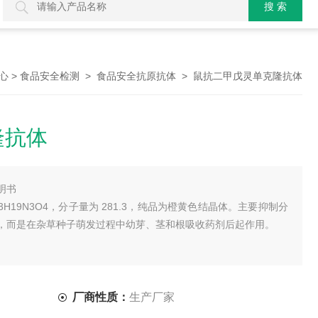
>
>
> 鼠抗二甲戊灵单克隆抗体
心
食品安全检测
食品安全抗原抗体
隆抗体
明书
H19N3O4，分子量为 281.3，纯品为橙黄色结晶体。主要抑制分
，而是在杂草种子萌发过程中幼芽、茎和根吸收药剂后起作用。
厂商性质：
生产厂家