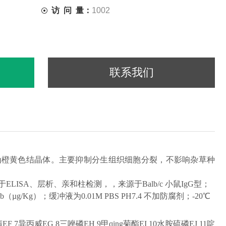
访 问 量：
1002
联系我们
，纯品为橙黄色结晶体。主要抑制
分生组织细胞
分裂，不影响杂草种
于
ELISA、层析、亲和柱检测，，来源于Balb/c 小鼠IgG型；
pb（µg/Kg）
；
缓
冲液
为
0.01M PBS PH7.4 不加防腐剂
；
-20℃
清
EF 7
异丙威
EG 8
三唑磷
EH 9
甲qing菊酯
EI 10
水胺硫磷
EJ 11
啶