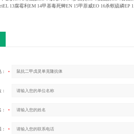
i
EL 13
腐霉利
EM 14
甲基毒死蜱
EN 15
甲萘威
EO
16
杀螟硫磷
EP
1
品：
位：
名：
话：