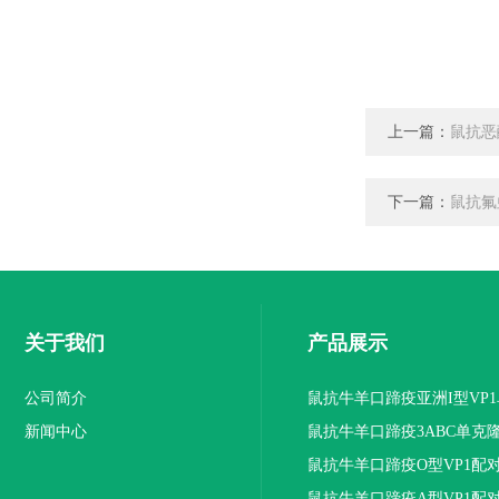
上一篇：
鼠抗恶
下一篇：
鼠抗氟
关于我们
产品展示
公司简介
鼠抗牛羊口蹄疫亚洲I型VP
新闻中心
抗体
鼠抗牛羊口蹄疫3ABC单克
鼠抗牛羊口蹄疫O型VP1配
隆抗体
鼠抗牛羊口蹄疫A型VP1配