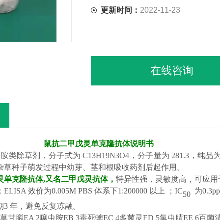
更新时间：
2022-11-23
在线咨询
鼠抗二甲戊灵单克隆抗体
说明书
*胺类
除草剂
，分子式为
C13H19N3O4，分子量为 281.3
杂草种子萌发过程中幼芽、茎和根吸收药剂后起作用。
灵单克隆抗体
,
又名
二甲戊灵抗
体，
特异性强，灵敏度高，可应用
；
ELISA 效
价为
0.005M PBS 体系下1:200000 以上
；
IC
为
0.
3
p
50
3 年，避免反复冻融
。
草甘膦
EA 2
噻虫胺
EB 3
毒死蜱
EC 4
多菌灵
ED 5
氟虫腈
EE 6
百菌