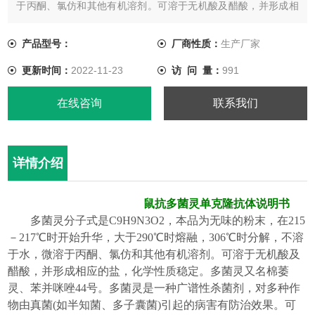
于丙酮、氯仿和其他有机溶剂。可溶于无机酸及醋酸，并形成相
应的盐，化学性质稳定。多菌灵又名棉萎灵、苯并咪唑44号。多
菌灵是一种广谱性杀菌剂，对多种作物由真菌(如半知菌、多子囊
产品型号：
厂商性质：
生产厂家
菌)引起的病害有防治效果。可用于叶面喷雾、种子处理和土壤处
更新时间：
2022-11-23
访 问 量：
991
理等。
在线咨询
联系我们
详情介绍
鼠抗
多菌灵
单克隆抗体说明书
多菌灵分子式是
C9H9N3O2
，本品为无味的粉末，在
215
－217℃时开始升华，大于290℃时熔融，306℃时分解，不溶
于水，微溶于丙酮、氯仿和其他
有机溶剂
。可溶于无机酸及
醋酸，并形成相应的盐，化学性质稳定。多菌灵又名棉萎
灵、苯并咪唑
44号。多菌灵是一种广谱性杀菌剂，对多种作
物由
真菌
(如半知菌、多
子囊菌
)引起的
病害
有防治效果。可