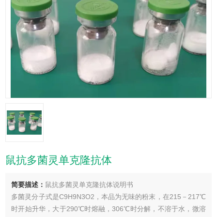
鼠抗多菌灵单克隆抗体
简要描述：
鼠抗多菌灵单克隆抗体说明书
多菌灵分子式是C9H9N3O2，本品为无味的粉末，在215－217℃
时开始升华，大于290℃时熔融，306℃时分解，不溶于水，微溶