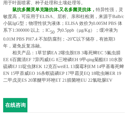
用于
叶面
喷雾、
种子处理
和土壤处理等。
鼠抗
多菌灵
单克隆抗体
,
又名
多菌灵
抗体，
特异性强，灵
敏度高，可应用于
ELISA、层析、亲和柱检测，来源于
Balb/c
小鼠IgG
型；
物理性状
为
液体
；
ELISA 效
价为
0.005M PBS 体
系下1:
3
00000 以上
；
IC
为
0.5
ppb（µg/Kg）
；
缓冲液
为
50
0.01M PBS PH7.4 不加防腐剂
；
-20℃以下储存，有效期3
年，避免反复冻融
。
相关产品：
1
草甘膦
EA 2
噻虫胺
EB 3
毒死蜱
EC 5
氟虫腈
EE 6
百菌清
EF 7
异丙威
EG 8
三唑磷
EH 9
甲qing菊酯
EI 10
水胺
硫磷
EJ 11
啶虫脒
EK 12
克百wei
EL 13
腐霉利
EM 14
甲基毒死蜱
EN 15
甲萘威
EO
16
杀螟硫磷
EP 17
甲霜灵
EQ 18
吡虫啉
ER 19
二甲戊灵
ES 20
苯醚甲环唑
ET 21
腈菌唑
EU 22
氯吡脲
EV
在线咨询