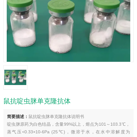
鼠抗啶虫脒单克隆抗体
简要描述：
鼠抗啶虫脒单克隆抗体说明书
啶虫脒原药为白色结晶，含量99%以上，熔点为101～103.3℃，
蒸气压<0.33×10-6Pa (25℃)，微溶于水，在水中溶解度为