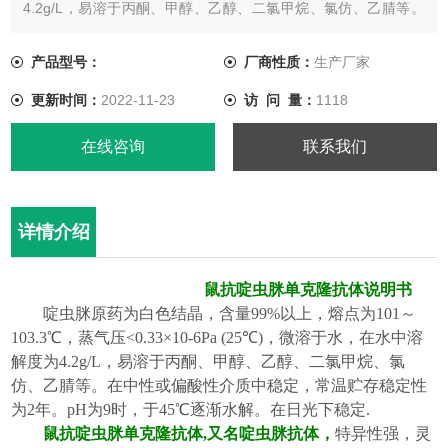
4.2g/L，易溶于丙酮、甲醇、乙醇、二氯甲烷、氯仿、乙腈等。
在中性或偏酸性介质中稳定，常温贮存稳定性为2年。pH为9时，
于45℃逐渐水解。在日光下稳定.
产品型号：
厂商性质：
生产厂家
更新时间：
2022-11-23
访 问 量：
1118
在线咨询
联系我们
详情介绍
鼠抗
啶虫脒
单克隆抗体说明书
啶虫脒原药为白色结晶，含量
99%以上，熔点为101～
103.3℃，蒸气压<0.33×10-6Pa (25℃)，微溶于水，在水中溶
解度为4.2g/L，易溶于丙酮、甲醇、乙醇、二氯甲烷、氯
仿、乙腈等。在中性或偏酸性介质中稳定，常温贮存稳定性
为2年。pH为9时，于45℃逐渐水解。在日光下稳定.
鼠抗
啶虫脒
单克隆抗体
,
又名
啶虫脒
抗体，
特异性强，灵