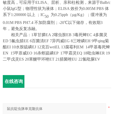
敏度高，可应用于
ELISA、层析、亲和柱检测，来源于
Balb/c
小鼠IgG
型；
物理
性状
为
液体
；
ELISA 效
价为
0.005M PBS 体
系下1:
2
00000 以上
；
IC
为
0.25
ppb（µg/Kg）
；
缓冲液
为
50
0.01M PBS PH7.4 不加防腐剂
；
-20℃以下储存，有效期3
年，避免反复冻融
。
相关产品
：
1
草甘膦
EA 2
噻虫胺
EB 3
毒死蜱
EC 4
多菌灵
ED 5
氟虫腈
EE 6
百菌清
EF 7
异丙威
EG 8
三唑磷
EH 9
甲qing菊
酯
EI 10
水胺硫磷
EJ 12
克百wei
EL 13
腐霉利
EM 14
甲基毒死蜱
EN 15
甲萘威
EO
16
杀螟硫磷
EP
17
甲霜灵
EQ 18
吡虫啉
ER
19
二甲戊灵ES 20苯醚甲环唑ET 21腈菌唑EU 22氯吡脲EV
在线咨询