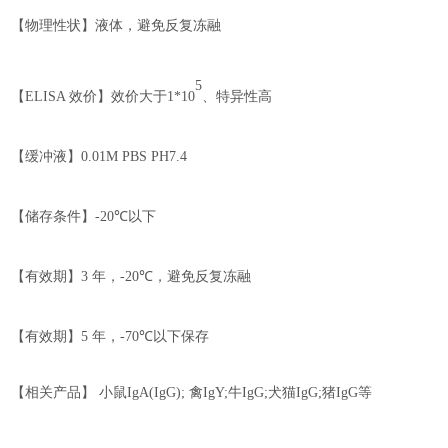
【物理性状】液体，避免反复冻融
5
【
ELISA
效价】
效价大于
1*10
、特异性高
【缓冲液】
0.01M PBS PH7.4
【储存条件】
-20℃
以下
【有效期】
3
年，
-
2
0℃
，
避免反复冻融
【有效期】
5
年，
-70℃
以下保存
【相关产品】
小鼠
IgA(IgG);
禽
I
gY;
牛
I
gG;
犬猫
I
gG;
猪
I
gG
等