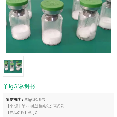
羊IgG说明书
简要描述：
羊IgG说明书
【来 源】羊IgG经过柱纯化分离得到
【产品名称】羊IgG