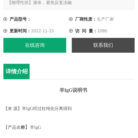
【物理性状】液体，避免反复冻融
【储存条件】-20℃以下
【有效期】3 年，-20℃，避免反复冻融
产品型号：
厂商性质：
生产厂家
【有效期】5 年，-70℃以下保存
更新时间：
2022-11-15
访 问 量：
1086
在线咨询
联系我们
详情介绍
羊
Ig
G
说明书
【来
源】羊
IgG
经过柱纯化分离得到
】
【
产品名
称
羊
IgG