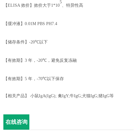
5
【
ELISA
效价】
效价大于
1*10
、特异性高
【缓冲液】
0.01M PBS PH7.4
【储存条件】
-20℃
以下
【有效期】
3
年，
-
2
0℃
，
避免反复冻融
【有效期】
5
年，
-70℃
以下保存
【相关产品】
小鼠
IgA(IgG);
禽
I
gY;
牛
I
gG;
犬猫
I
gG;
猪
I
gG
等
在线咨询