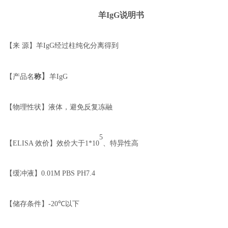
羊
Ig
G
说明书
【来
源】羊
IgG
经过柱纯化分离得到
】
【
产品名
称
羊
IgG
【物理性状】液体，避免反复冻融
5
【
ELISA
效价】
效价大于
1*10
、特异性高
【缓冲液】
0.01M PBS PH7.4
【储存条件】
-20℃
以下