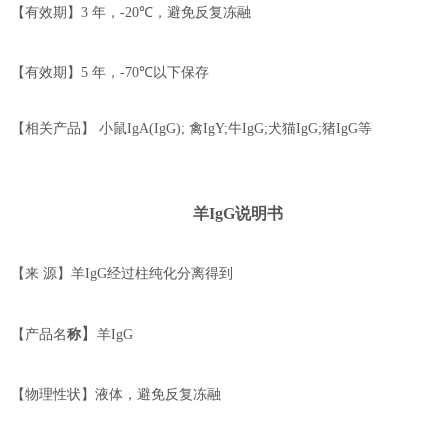
【有效期】
3
年，
-
2
0℃
，
避免反复冻融
【有效期】
5
年，
-70℃
以下保存
【相关产品】
小鼠
IgA(IgG);
禽
I
gY;
牛
I
gG;
犬猫
I
gG;
猪
I
gG
等
羊
Ig
G
说明书
【来
源】羊
IgG
经过柱纯化分离得到
】
【
产品名
称
羊
IgG
【物理性状】液体，避免反复冻融