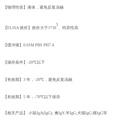
【物理性状】液体，避免反复冻融
5
【
ELISA
效价】
效价大于
1*10
、特异性高
【缓冲液】
0.01M PBS PH7.4
【储存条件】
-20℃
以下
【有效期】
3
年，
-
2
0℃
，
避免反复冻融
【有效期】
5
年，
-70℃
以下保存
【相关产品】
小鼠
IgA(IgG);
禽
I
gY;
羊
I
gG;
犬猫
I
gG;
猪
I
gG
等