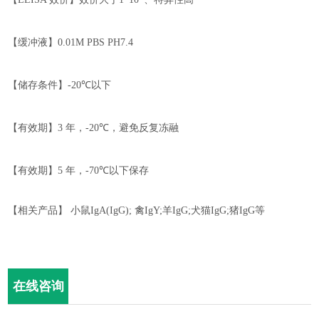
【缓冲液】
0.01M PBS PH7.4
【储存条件】
-20℃
以下
【有效期】
3
年，
-
2
0℃
，
避免反复冻融
【有效期】
5
年，
-70℃
以下保存
【相关产品】
小鼠
IgA(IgG);
禽
I
gY;
羊
I
gG;
犬猫
I
gG;
猪
I
gG
等
在线咨询