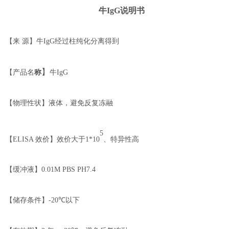
牛
Ig
G
说明书
【来
源】牛
IgG
经过柱纯化分离得到
】
【
产品名
称
牛
IgG
【物理性状】液体，避免反复冻融
5
【
ELISA
效价】
效价大于
1*10
、特异性高
【缓冲液】
0.01M PBS PH7.4
【储存条件】
-20℃
以下