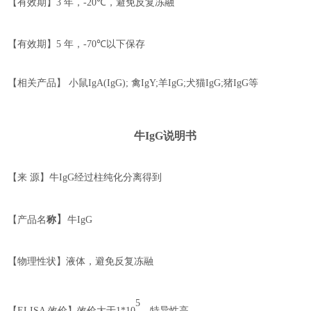
【有效期】
3
年，
-
2
0℃
，
避免反复冻融
【有效期】
5
年，
-70℃
以下保存
【相关产品】
小鼠
IgA(IgG);
禽
I
gY;
羊
I
gG;
犬猫
I
gG;
猪
I
gG
等
牛
Ig
G
说明书
【来
源】牛
IgG
经过柱纯化分离得到
】
【
产品名
称
牛
IgG
【物理性状】液体，避免反复冻融
5
【
ELISA
效价】
效价大于
1*10
、特异性高