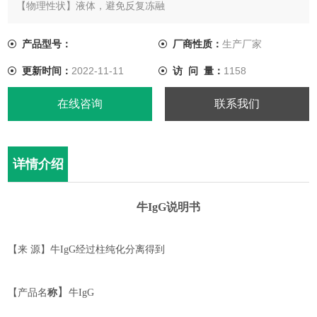
【物理性状】液体，避免反复冻融
【储存条件】-20℃以下
【有效期】3 年，-20℃，避免反复冻融
产品型号：
厂商性质：
生产厂家
【有效期】5 年，-70℃以下保存
更新时间：
2022-11-11
访 问 量：
1158
在线咨询
联系我们
详情介绍
牛
Ig
G
说明书
【来
源】牛
IgG
经过柱纯化分离得到
】
【
产品名
称
牛
IgG