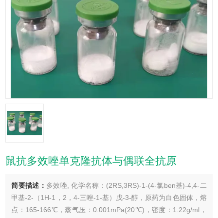
鼠抗多效唑单克隆抗体与偶联全抗原
简要描述：
多效唑, 化学名称：(2RS,3RS)-1-(4-氯ben基)-4,4-二
甲基-2-（1H-1，2，4-三唑-1-基）戊-3-醇，原药为白色固体，熔
点：165-166℃，蒸气压：0.001mPa(20℃)，密度：1.22g/ml，