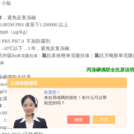
/c 小鼠
体，避免反复冻融
.005M PBS 体系下1:200000 以上
0ppb（µg/Kg）
M PBS PH7.4 不加防腐剂
】
-20℃以下，3 年，避免反复冻融
抗对硫lin
鼠
抗多效唑单克隆抗体；
鼠
抗灭蝇胺单克隆
单克隆抗体；
体
丙溴磷偶联全抗原说
溴磷偶联全抗原
bromine phosphorus
-P
rotein
C
onjugate
g0
3
45
欢迎您！
来自局域网的朋友！有什么可以帮
血清白蛋白
/卵清白蛋白/匙孔血蓝蛋白BSA/OVA/KLH
助您的吗？
体，避免反复冻融
.005M PBS 体系下1:30000以上
】
1:40以上，偶联比大于1:60
 mg/ml