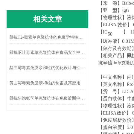
【来
源】
Balb
【亚
型】
Ig
G
相关文章
【物理性状】液
【
ELISA 效价】 0
【
IC
】
1
50
鼠抗T2-毒素单克隆抗体的免疫学特性及应用
【缓冲液】
0.01
【储存及有效期
鼠抗呕吐毒素单克隆抗体在食品安全中的应用
【相关产品】
鼠
抗辛硫lin
单克隆抗
赭曲霉毒素免疫亲和柱的优化设计与性能提升
【中文名称】丙
黄曲霉毒素免疫亲和柱的制备及其应用
【英文名称】
Pro
【货
号】
LD-A
鼠抗头孢氨苄单克隆抗体在免疫诊断中的应用
【蛋白载体】牛
【物理性状】液
【
ELISA效价】 0
【免疫层析效价
【蛋白浓度】
5.0