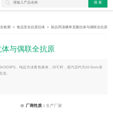
>
> 鼠抗丙溴磷单克隆抗体与偶联全抗原
全检测
食品安全抗原抗体
抗体与偶联全抗原
BrClO3PS。纯品为淡黄色液体，20℃时，蒸汽压约为10-5mm汞
剂互溶。
厂商性质：
生产厂家