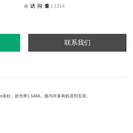
访 问 量：
1314
联系我们
m
1.5466
汞柱，折光率
。能与许多有机溶剂互溶。