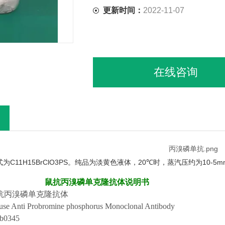
更新时间：
2022-11-07
在线咨询
C11H15BrClO3PS
20℃
10-5m
式为
。纯品为淡黄色液体，
时，蒸汽压约为
鼠抗丙溴磷单克隆抗体说明书
抗丙溴磷单克隆抗体
se Anti Probromine phosphorus Monoclonal Antibody
b0
3
45