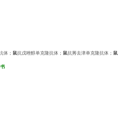
抗体；
鼠
抗戊唑醇单克隆抗体；
鼠
抗莠去津单克隆抗体；
鼠
明书