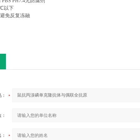
M PBS PH7.4无防腐剂
0℃以下
，避免反复冻融
品：
位：
名：