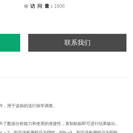
访 问 量：
1606
联系我们
工作，用于该病的流行病学调查。
权，提升了数据分析能力和使用的便捷性，复制粘贴即可进行结果输出。
P/N ＜2，判定该检测样品为阴性；P/N ≥3，判定该检测样品为阳性，