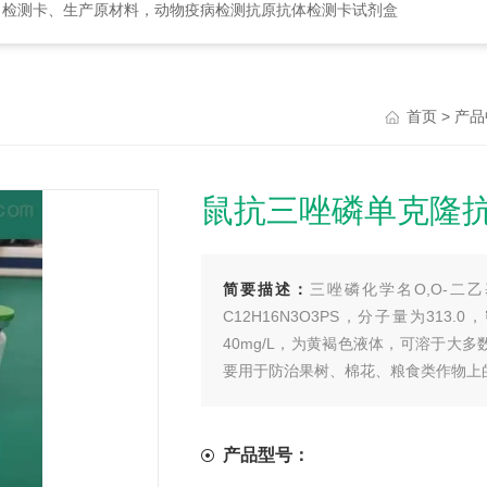
、检测卡、生产原材料，动物疫病检测抗原抗体检测卡试剂盒
>
首页
产品
鼠抗三唑磷单克隆
简要描述：
三唑磷化学名O,O-二乙基-O
C12H16N3O3PS，分子量为313.
40mg/L，为黄褐色液体，可溶于
要用于防治果树、棉花、粮食类作物上
产品型号：