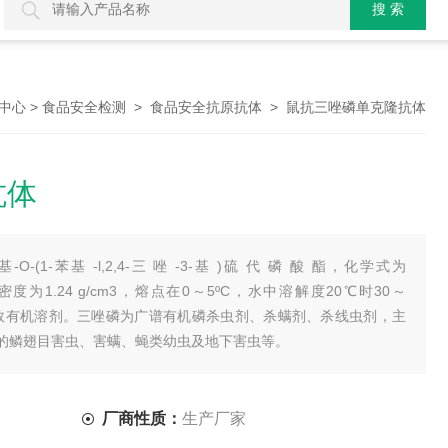
>
>
> 鼠抗三唑磷单克隆抗体
中心
食品安全检测
食品安全抗原抗体
抗体
-(1-苯基 -l,2,4-三 唑 -3-基 )硫 代 磷 酸 酯，化学式为
0，密度为1.24 g/cm3，熔点在0～5ºC，水中溶解度20℃时30～
大多数有机溶剂。三唑磷为广谱有机磷杀虫剂、杀螨剂、杀线虫剂，主
的鳞翅目害虫、害螨、蝇类幼虫及地下害虫等。
厂商性质：
生产厂家