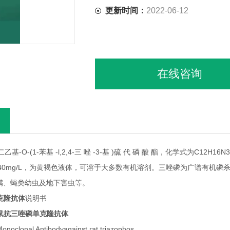
更新时间：
2022-06-12
在线咨询
基-O-(1-苯基 -l,2,4-三 唑 -3-基 )硫 代 磷 酸 酯，化学式为C12H1
～40mg/L，为黄褐色液体，可溶于大多数有机溶剂。三唑磷为广谱有机
螨、蝇类幼虫及地下害虫等。
克隆抗体
说明书
鼠抗三唑磷单克隆抗体
onal Antibodyagainst rat triazophos