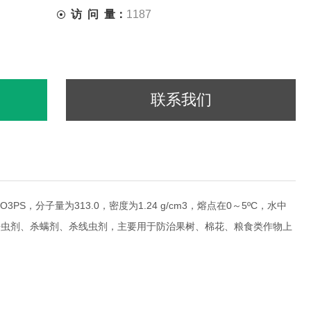
访 问 量：
1187
联系我们
6N3O3PS，分子量为313.0，密度为1.24 g/cm3，熔点在0～5ºC，水中
磷杀虫剂、杀螨剂、杀线虫剂，主要用于防治果树、棉花、粮食类作物上