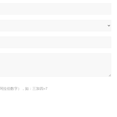
阿拉伯数字），如：三加四=7