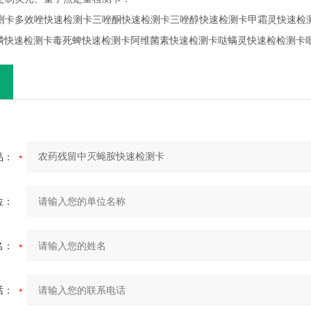
速检测卡多效唑快速检测卡三唑酮快速检测卡三唑醇快速检测卡甲霜灵快速
磷快速检测卡毒死蜱快速检测卡阿维菌素快速检测卡哒螨灵快速检检测卡
品：
位：
名：
话：