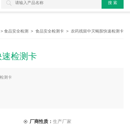
>
>
> 农药残留中灭蝇胺快速检测卡
食品安全检测
食品安全检测卡
快速检测卡
速检测卡
检测卡，试纸条 ，用于定性检测农药残留中灭蝇胺残留，整个检测过
需要约5分钟，检测农药残留的检测限为500ppb。
厂商性质：
生产厂家