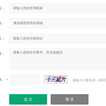
箱：
份：
址：
明：
码：
请输入计算结果（填写