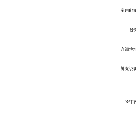
常用邮
省
详细地
补充说
验证