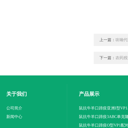
上一篇：
呋喃代
下一篇：
农药残
关于我们
产品展示
公司简介
鼠抗牛羊口蹄疫亚洲I型VP
新闻中心
抗体
鼠抗牛羊口蹄疫3ABC单克
鼠抗牛羊口蹄疫O型VP1配