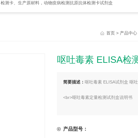
、检测卡、生产原材料，动物疫病检测抗原抗体检测卡试剂盒
>
首页
产品中心
呕吐毒素 ELISA
简要描述：
呕吐毒素 ELISA试剂盒 
<br>呕吐毒素定量检测试剂盒说明书
<br>一、原理
<br>本试剂盒采用间接竞争ELISA
产品型号：