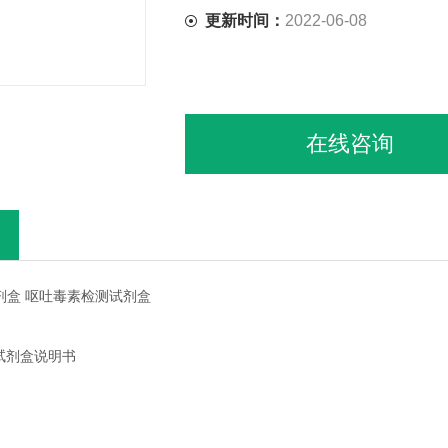
<br>二、适用范围
更新时间：
2022-06-08
<br>定量检测粮食、饲料等样本中呕
在线咨询
试剂盒 呕吐毒素检测试剂盒
试剂盒说明书