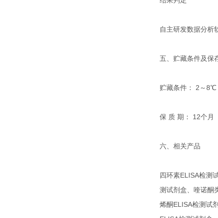
结果判定
自主研发数据分析软
五、贮藏条件及保
贮藏条件： 2～8℃
保 质 期： 12个月
六、相关产品
四环素ELISA检测
测试剂盒、喹诺酮类
烯酮ELISA检测试