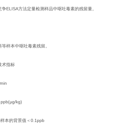
争ELISA方法定量检测样品中呕吐毒素的残留量。
料等样本中呕吐毒素残留。
技术指标
min
b(µg/kg)
样本的背景值＜0.1ppb