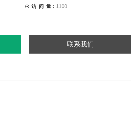
访 问 量：
1100
吐毒素残留。
联系我们