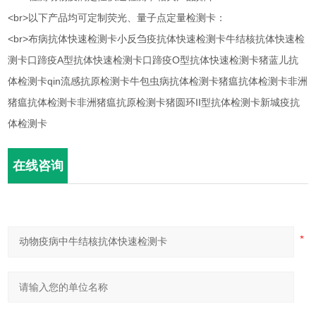
<br>以下产品均可定制荧光、量子点定量检测卡：
<br>布病抗体快速检测卡小反刍疫抗体快速检测卡牛结核抗体快速检
测卡口蹄疫A型抗体快速检测卡口蹄疫O型抗体快速检测卡猪蓝儿抗
体检测卡qin流感抗原检测卡牛包虫病抗体检测卡猪瘟抗体检测卡非洲
猪瘟抗体检测卡非洲猪瘟抗原检测卡猪圆环II型抗体检测卡新城疫抗
体检测卡
在线咨询