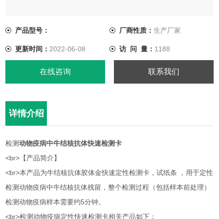
<br>本产品为牛结核抗体胶体金快速定性检测卡，试纸条 ，用于
定性检测动物疫病中牛结核抗体残留，整个检测过程（包括样本
产品型号：
厂商性质：
生产厂家
前处理）检测动物疫病样本需要约5分钟。
更新时间：
2022-06-08
访 问 量：
1188
在线咨询
联系我们
详情介绍
检测
动物疫病中牛结核抗体快速检测卡
<br>【产品简介】
<br>本产品为牛结核抗体胶体金快速定性检测卡，试纸条 ，用于定性
检测动物疫病中牛结核抗体残留，整个检测过程（包括样本前处理）
检测动物疫病样本需要约5分钟。
<br>检测动物疫病定性快速检测卡相关产品如下：