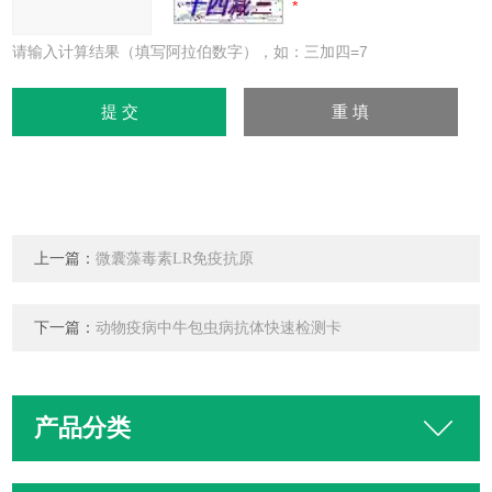
请输入计算结果（填写阿拉伯数字），如：三加四=7
上一篇：
微囊藻毒素LR免疫抗原
下一篇：
动物疫病中牛包虫病抗体快速检测卡
产品分类