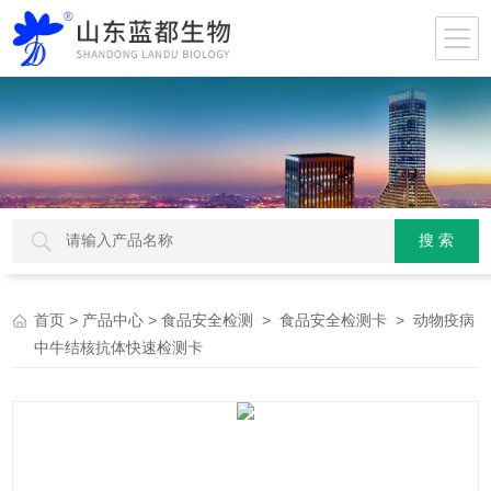
>
>
>
> 动物疫病
首页
产品中心
食品安全检测
食品安全检测卡
中牛结核抗体快速检测卡