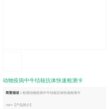
动物疫病中牛结核抗体快速检测卡
简要描述：
检测动物疫病中牛结核抗体快速检测卡
<br>【产品简介】