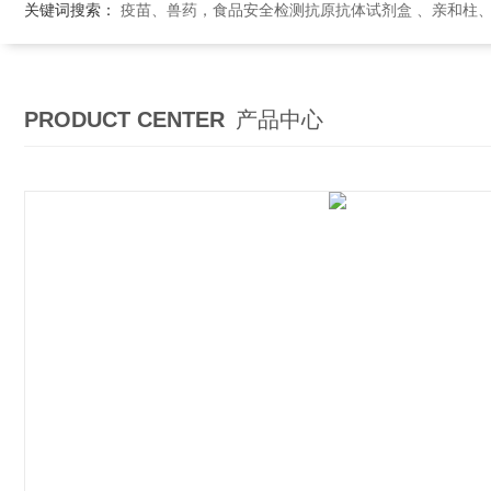
关键词搜索：
疫苗、兽药，食品安全检测抗原抗体试剂盒 、亲和柱
PRODUCT CENTER
产品中心