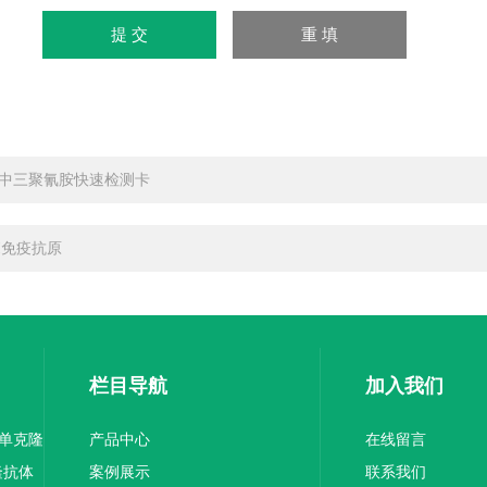
中三聚氰胺快速检测卡
红I免疫抗原
栏目导航
加入我们
1单克隆
产品中心
在线留言
隆抗体
案例展示
联系我们