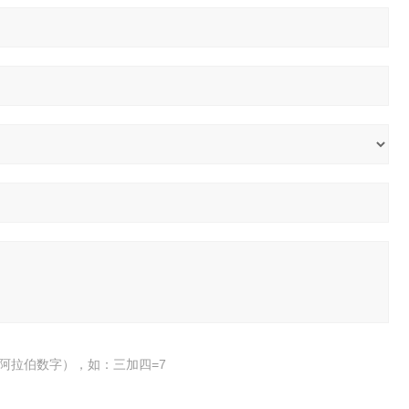
阿拉伯数字），如：三加四=7