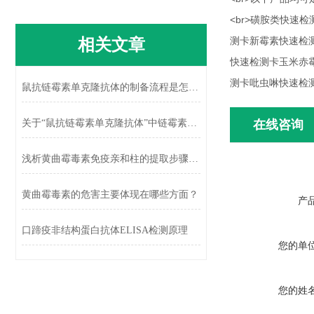
<br>磺胺类快
相关文章
测卡新霉素快速检
快速检测卡玉米赤
测卡吡虫啉快速检
鼠抗链霉素单克隆抗体的制备流程是怎样的？
关于“鼠抗链霉素单克隆抗体”中链霉素的检测，你知道几种方法
在线咨询
浅析黄曲霉毒素免疫亲和柱的提取步骤和净化步骤
黄曲霉毒素的危害主要体现在哪些方面？
产
口蹄疫非结构蛋白抗体ELISA检测原理
您的单
您的姓