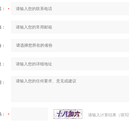
话：
箱：
份：
址：
明：
码：
请输入计算结果（填写