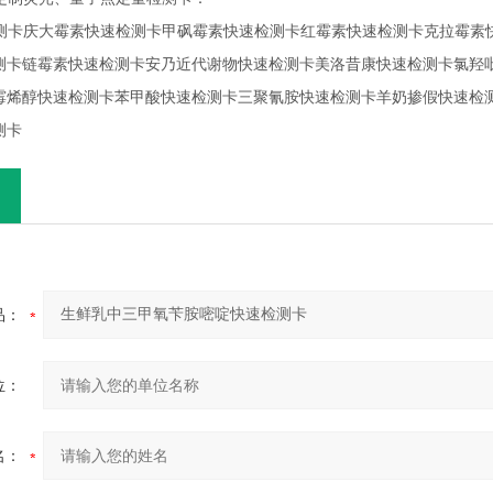
速检测卡庆大霉素快速检测卡甲砜霉素快速检测卡红霉素快速检测卡克拉霉
测卡链霉素快速检测卡安乃近代谢物快速检测卡美洛昔康快速检测卡氯羟
霉烯醇快速检测卡苯甲酸快速检测卡三聚氰胺快速检测卡羊奶掺假快速检测
测卡
品：
位：
名：