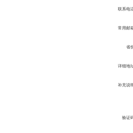
联系电
常用邮
省
详细地
补充说
验证