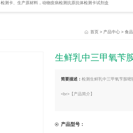
、检测卡、生产原材料，动物疫病检测抗原抗体检测卡试剂盒
>
>
首页
产品中心
食品
生鲜乳中三甲氧苄
简要描述：
检测生鲜乳中三甲氧苄胺嘧
<br>【产品简介】
<br>本产品为三甲氧苄胺嘧啶快速
个检测过程（包括样本前处理）检测生鲜
产品型号：