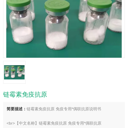
链霉素免疫抗原
简要描述：
链霉素免疫抗原 免疫专用*偶联抗原说明书
<br>【中文名称】链霉素免疫抗原 免疫专用*偶联抗原