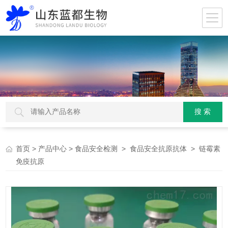
>
>
>
> 链霉素
首页
产品中心
食品安全检测
食品安全抗原抗体
免疫抗原