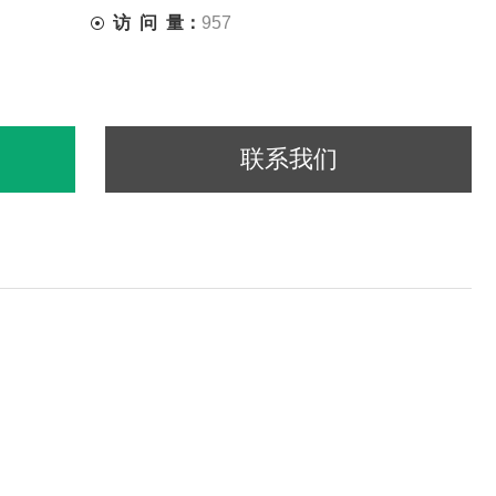
访 问 量：
957
联系我们