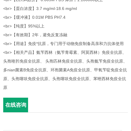
<br>【蛋白浓度】3.7 mg/ml-18.6 mg/ml
<br>【缓冲液】0.01M PBS PH7.4
<br>【纯度】95%以上
<br>【有效期】2年，避免反复冻融
<br>【用途】免疫*抗原，专门用于动物免疫制备高亲和力抗体使用
<br>【相关产品】氨苄西林（氨苄青霉素、阿莫西林）免疫全抗原、
头孢喹肟免疫全抗原、 头孢匹林免疫全抗原、头孢氨苄免疫全抗原、
多nian菌素B免疫全抗原、环孢菌素A免疫全抗原、甲氧苄啶免疫全抗
原、头孢噻呋免疫全抗原、头孢噻呋免疫全抗原、苯唑西林免疫全抗
原
在线咨询