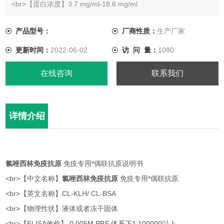
<br>【蛋白浓度】3.7 mg/ml-18.6 mg/ml
<br>【缓冲液】0.01M PBS PH7.4
<br>【纯度】95%以上
产品型号：
厂商性质：
生产厂家
更新时间：
2022-06-02
访 问 量：
1080
在线咨询
联系我们
详情介绍
氯唑西林免疫抗原
免疫专用*偶联抗原说明书
<br>【中文名称】
氯唑西林免疫抗原
免疫专用*偶联抗原
<br>【英文名称】CL-KLH/ CL-BSA
<br>【物理性状】液体或者冻干固体
<br>【ELISA效价】 0.005M PBS 体系下1:100000以上