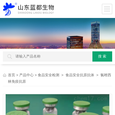
>
>
>
> 氯唑西
首页
产品中心
食品安全检测
食品安全抗原抗体
林免疫抗原