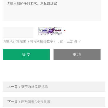
请输入计算结果（填写阿拉伯数字），如：三加四=7
上一篇：
氨苄西林免疫抗原
下一篇：
环孢菌素A免疫抗原