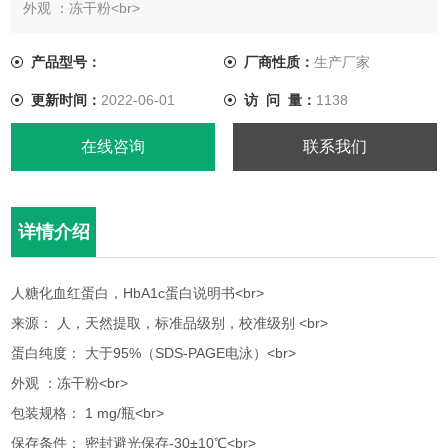
外观 ：冻干粉<br>
包装规格： 1 mg/瓶<br>
保存条件： 密封避光保存-30±10℃<br>
产品型号：
厂商性质：
生产厂家
稳 定 性： 冻融一次复检合格，有效期两年<br>
更新时间：
2022-06-01
访 问 量：
1138
在线咨询
联系我们
详情介绍
人糖化血红蛋白，HbA1c蛋白说明书<br>
来源： 人，天然提取，标准品级别，校准级别 <br>
蛋白纯度： 大于95%（SDS-PAGE电泳）<br>
外观 ：冻干粉<br>
包装规格： 1 mg/瓶<br>
保存条件： 密封避光保存-30±10℃<br>