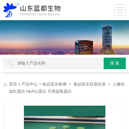
>
>
>
> 人糖化
首页
产品中心
食品安全检测
食品安全抗原抗体
血红蛋白 HbA1c蛋白 天然提取蛋白