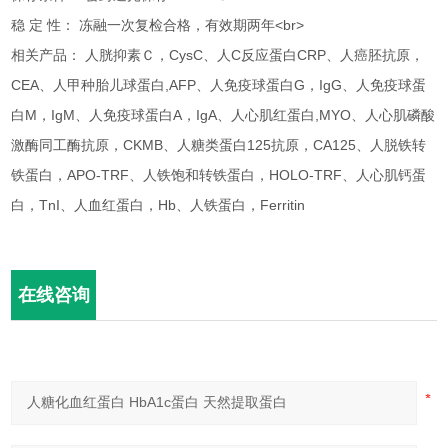
稳 定 性： 冻融一次复检合格，有效期两年<br>
相关产品： 人胱抑素Ｃ，CysC、人C反应蛋白CRP、人癌胚抗原，
CEA、人甲种胎儿球蛋白,AFP、人免疫球蛋白G，IgG、人免疫球蛋
白M，IgM、人免疫球蛋白A，IgA、人心肌红蛋白,MYO、人心肌磷酸
激酶同工酶抗原，CKMB、人糖类蛋白125抗原，CA125、人脱铁转
铁蛋白，APO-TRF、人铁饱和转铁蛋白，HOLO-TRF、人心肌钙蛋
白，TnI、人血红蛋白，Hb、人铁蛋白，Ferritin
在线咨询