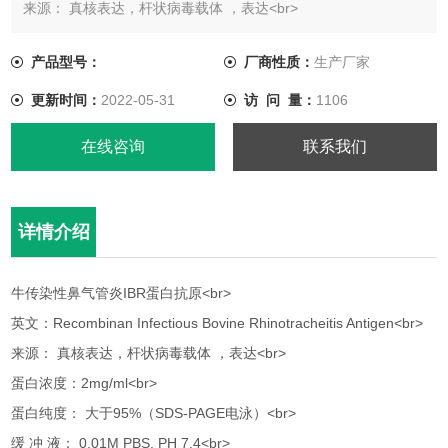
来源： 真核表达，杆状病毒载体 ，表达<br>
蛋白浓度：2mg/ml<br>
蛋白纯度： 大于95%（SDS-PAGE电泳）<br>
产品型号：
厂商性质：
生产厂家
缓 冲 液： 0.01M PBS, PH 7.4<br>
更新时间：
2022-05-31
访 问 量：
1106
包装规格： 1 mg<br>
在线咨询
联系我们
详情介绍
牛传染性鼻气管炎IBR蛋白抗原<br>
英文：Recombinan Infectious Bovine Rhinotracheitis Antigen<br>
来源： 真核表达，杆状病毒载体 ，表达<br>
蛋白浓度：2mg/ml<br>
蛋白纯度： 大于95%（SDS-PAGE电泳）<br>
缓 冲 液： 0.01M PBS, PH 7.4<br>