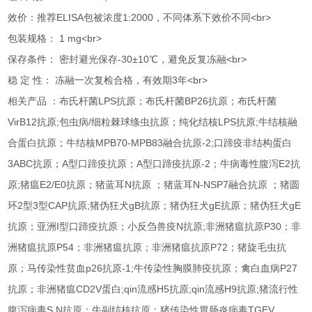
效价：推荐ELISA包被浓度1:2000，不同体系下效价不同<br>
包装规格： 1 mg<br>
保存条件： 密封避光保存-30±10℃，避免反复冻融<br>
稳 定 性： 冻融一次复检合格，有效期3年<br>
相关产品 ：布氏杆菌LPS抗原；布氏杆菌BP26抗原；布氏杆菌
VirB12抗原;包虫病/细粒棘球绦虫抗原；纯化结核LPS抗原;牛结核融
合蛋白抗原；牛结核MPB70-MPB83融合抗原-2;口蹄疫非结构蛋白
3ABC抗原；A型口蹄疫抗原；A型口蹄疫抗原-2；牛病毒性腹泻E2抗
原;猪瘟E2/E0抗原；猪蓝耳N抗原 ；猪蓝耳N-NSP7融合抗原 ；猪圆
环2型3型CAP抗原;猪伪狂犬gB抗原；猪伪狂犬gE抗原；猪伪狂犬gE
抗原；亚洲I型口蹄疫抗原；小反刍兽疫N抗原;非洲猪瘟抗原P30；非
洲猪瘟抗原P54；非洲猪瘟抗原；非洲猪瘟抗原P72；猪旋毛虫抗
原；马传染性贫血p26抗原-1;牛传染性胸膜肺疫抗原；禽白血病P27
抗原；非洲猪瘟CD2V蛋白;qin流感H5抗原;qin流感H9抗原;猪流行性
腹泻病毒S.N抗原；牛副结核抗原；猪传染性胃肠炎病毒TGEV