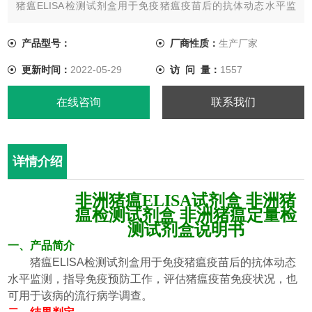
猪瘟ELISA检测试剂盒用于免疫猪瘟疫苗后的抗体动态水平监
测，指导免疫预防工作，评估猪瘟疫苗免疫状况，也可用于该病
的流行病学调查。
产品型号：
厂商性质：
生产厂家
二、贮藏条件及保存期
更新时间：
2022-05-29
访 问 量：
1557
贮藏条件： 2～8℃
保 质 期： 12个月
在线咨询
联系我们
详情介绍
非洲猪瘟
ELISA
试剂盒
非洲猪
瘟
检测试剂盒
非洲猪瘟
定量检
测试剂盒说明书
一、
产品简介
猪瘟
ELISA
检测试剂盒
用于免疫
猪瘟
疫苗后的抗体动态
水平监测，指导免疫预防工作，评估
猪瘟
疫苗免疫状况，也
可用于该病的流行病学调查。