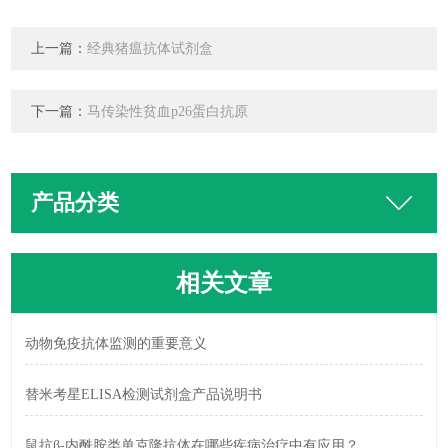
上一篇：
经典猪瘟抗体试剂盒
下一篇：
马传染性贫血p26蛋白抗原
产品分类
相关文章
动物免疫抗体监测的重要意义
替米考星ELISA检测试剂盒产品说明书
鼠抗β-内酰胺类单克隆抗体在哪些疾病治疗中有应用？