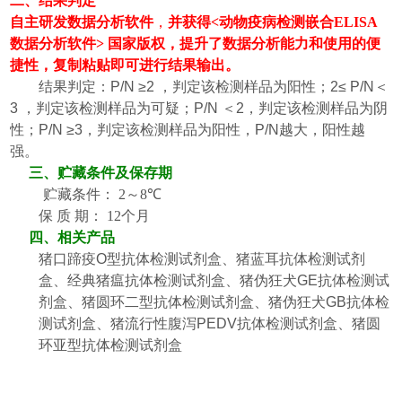
二、
结果判定
自主研发数据分析软件
，
并获得
<动物疫病检测嵌合ELISA
数据分析软件> 国家版权，提升了数据分析能力和使用的便
捷性，复制粘贴即可进行结果输出。
结果判定：
P/N ≥2
，判定该检测样品为阳性；
2
≤
P/N
＜
3
，
判定该检测样品为
可疑
；
P/N
＜
2
，
判定该检测样品为
阴
性
；
P/N ≥3
，
判定该检测样品为阳性
，
P/N
越大，阳性越
强。
三
、
贮藏条件及保存期
贮藏条件：
2
～
8
℃
保
质
期：
12
个月
四、相关产品
猪口蹄疫
O
型抗体检测试剂盒、猪蓝耳抗体检测试剂
盒、经典猪瘟抗体检测试剂盒、猪伪狂犬
GE
抗体检测试
剂盒、猪圆环二型抗体检测试剂盒、猪伪狂犬
GB
抗体检
测试剂盒、猪流行性腹泻
PEDV
抗体检测试剂盒、猪圆
环亚型抗体检测试剂盒