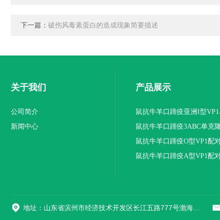
下一篇：
破伤风毒素蛋白的造成现象简要描述
关于我们
产品展示
公司简介
鼠抗牛羊口蹄疫亚洲I型VP
新闻中心
抗体
鼠抗牛羊口蹄疫3ABC单克
鼠抗牛羊口蹄疫O型VP1配
隆抗体
鼠抗牛羊口蹄疫A型VP1配
隆抗体
地址：山东省滨州市经济技术开发区长江五路777号渤海先进技术研究院A1座508室