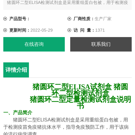
猪圆环二型ELISA检测试剂盒是采用重组蛋白包被，用于检测疫
苗免疫猪抗体水平，指导免疫预防工作，用于该病的流行病学调
查。
产品型号：
厂商性质：
生产厂家
贮藏条件及保存期
更新时间：
2022-05-29
访 问 量：
1371
贮藏条件： 2～8℃
保 质 期： 12个月
在线咨询
联系我们
详情介绍
猪圆环二型
ELISA
试剂盒
猪圆
环二
型
检测试剂盒
猪圆环二
型
定量检测试剂盒说明
书
一、
产品简介
猪圆环二型
ELISA
检测试剂盒
是采用重组蛋白包被，用
于检测
疫苗免疫猪
抗体水平
，指导免疫预防工作，
用于
该病
的流行病学调查。