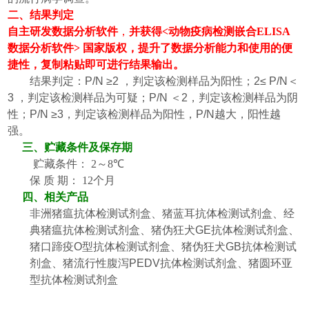
二、
结果判定
自主研发数据分析软件
，
并获得
<动物疫病检测嵌合ELISA
数据分析软件> 国家版权，提升了数据分析能力和使用的便
捷性，复制粘贴即可进行结果输出。
结果判定：
P/N ≥2
，判定该检测样品为阳性；
2
≤
P/N
＜
3
，
判定该检测样品为
可疑
；
P/N
＜
2
，
判定该检测样品为
阴
性
；
P/N ≥3
，
判定该检测样品为阳性
，
P/N
越大，阳性越
强。
三
、
贮藏条件及保存期
贮藏条件：
2
～
8
℃
保
质
期：
12
个月
四、相关产品
非洲猪瘟抗体检测试剂盒、猪蓝耳抗体检测试剂盒、经
典猪瘟抗体检测试剂盒、猪伪狂犬
GE
抗体检测试剂盒、
猪口蹄疫
O
型抗体检测试剂盒、猪伪狂犬
GB
抗体检测试
剂盒、猪流行性腹泻
PEDV
抗体检测试剂盒、猪圆环亚
型抗体检测试剂盒