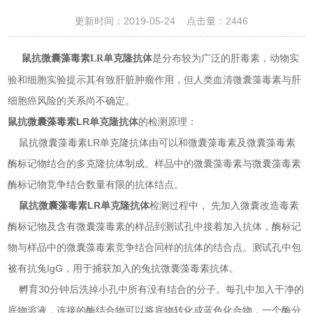
更新时间：2019-05-24 点击量：
2446
是分布较为广泛的肝毒素，动物实
鼠抗微囊藻毒素LR单克隆抗体
验和细胞实验提示其有致肝脏肿瘤作用，但人类血清微囊藻毒素与肝
细胞癌风险的关系尚不确定。
鼠抗微囊藻毒素LR单克隆抗体
的检测原理：
鼠抗微囊藻毒素LR单克隆抗体由可以和微囊藻毒素及微囊藻毒素
酶标记物结合的多克隆抗体制成。样品中的微囊藻毒素与微囊藻毒素
酶标记物竞争结合数量有限的抗体结点。
鼠抗微囊藻毒素LR单克隆抗体
检测过程中， 先加入微囊改造毒素
酶标记物及含有微囊藻毒素的样品到测试孔中接着加入抗体，酶标记
物与样品中的微囊藻毒素竞争结合同样的抗体的结合点。测试孔中包
被有抗兔IgG，用于捕获加入的兔抗微囊藻毒素抗体。
孵育30分钟后洗掉小孔中所有没有结合的分子。每孔中加入干净的
底物溶液，连接的酶结合物可以将底物转化成蓝色化合物，一个酶分