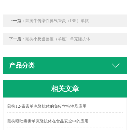
上一篇：
鼠抗牛传染性鼻气管炎（IBR）单抗
下一篇：
鼠抗小反刍兽疫（羊瘟）单克隆抗体
产品分类
相关文章
鼠抗T2-毒素单克隆抗体的免疫学特性及应用
鼠抗呕吐毒素单克隆抗体在食品安全中的应用