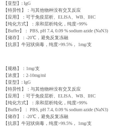
【亚型】
:
I
gG
【特异性】：与其他物种没有交叉反应
【应用】：可于免疫层析、
ELISA、WB、IHC
【纯化方式】：亲和层析纯化，纯度
>99%
【
Buffer
】：
PBS, pH 7.4, 0.09 % sodium azide (NaN3)
【储存】：
-20℃，避免反复冻融
【抗
原】牛冠状病毒，纯度
>99.5%， 1mg/支
【规格】：
1mg/支
【浓度】：
2-10mg/ml
【亚型】
:
I
gG
【特异性】：与其他物种没有交叉反应
【应用】：可于免疫层析、
ELISA、WB、IHC
【纯化方式】：亲和层析纯化，纯度
>99%
【
Buffer
】：
PBS, pH 7.4, 0.09 % sodium azide (NaN3)
【储存】：
-20℃，避免反复冻融
【抗
原】牛冠状病毒，纯度
>99.5%， 1mg/支