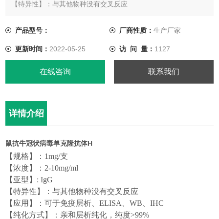
【特异性】：与其他物种没有交叉反应
【应用】：可于免疫层析、ELISA、WB、IHC
【储存】：-20℃，避免反复冻融
产品型号：
厂商性质：
生产厂家
更新时间：
2022-05-25
访 问 量：
1127
在线咨询
联系我们
详情介绍
鼠抗牛冠状病毒单克隆抗体H
【规格】：
1mg/支
【浓度】：
2-10mg/ml
【亚型】
:
I
gG
【特异性】：与其他物种没有交叉反应
【应用】：可于免疫层析、
ELISA、WB、IHC
【纯化方式】：亲和层析纯化，纯度
>99%