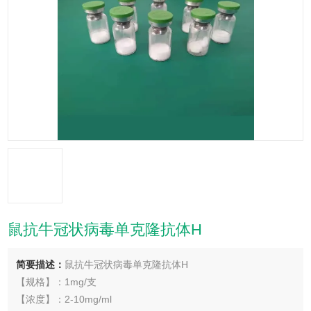
鼠抗牛冠状病毒单克隆抗体H
简要描述：
鼠抗牛冠状病毒单克隆抗体H
【规格】：1mg/支
【浓度】：2-10mg/ml