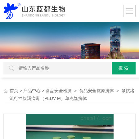
>
>
>
> 鼠抗猪
首页
产品中心
食品安全检测
食品安全抗原抗体
流行性腹泻病毒（PEDV-M）单克隆抗体