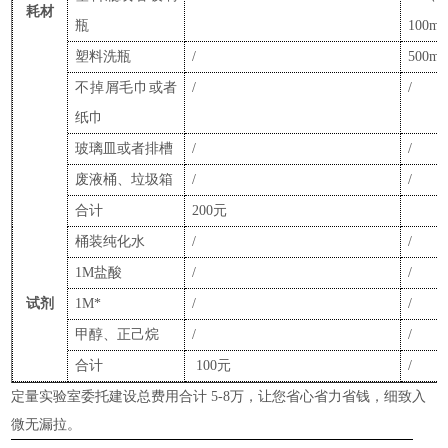
耗材
瓶
100ml
塑料洗瓶
/
500ml
不掉屑毛巾或者
/
/
纸巾
玻璃皿或者排槽
/
/
废液桶
、
垃圾箱
/
/
合计
200元
桶装纯化
水
/
/
1M盐酸
/
/
试剂
1M
*
/
/
甲醇
、
正己烷
/
/
合计
100元
/
定量实验室委托建设总费用合计
5-8万，让您省心省力省钱，细致入
微无漏拉。