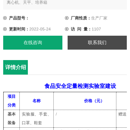
离心机、天平、培养箱
耗材：刻度移液枪、温度计、离心管、刻度移液管、塑料瓶或者
玻璃瓶、塑料洗瓶、不掉屑毛巾或者纸巾、玻璃皿或者排槽、废
产品型号：
厂商性质：
生产厂家
液桶、垃圾箱
更新时间：
2022-05-24
访 问 量：
1107
试剂：桶装纯化水、1M盐酸、1M*、甲醇、正己烷
在线咨询
联系我们
详情介绍
食品安全
定量
检测实验室建设
项目
名称
价格（元）
分类
基本
实验服
、
手套
、
/
赠送
装备
口罩
、
鞋套