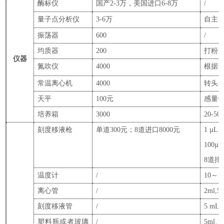
酶标仪
国产
2
-3
万，美国进口
6-8
万
/
量子点分析仪
3-6万
自主
振荡器
600
/
均质器
200
打粉
仪器
氮吹仪
4000
根据
常温
离心机
4000
转头
天平
100元
感量
0
培养箱
3000
20-5
刻度移液枪
单道
300元；8道进口8000元
1
µL
100
µ
8
道
排
温度计
/
10
～
5
离心管
/
2ml,5
刻度移液管
/
5 mL
塑料瓶或者玻璃
/
5ml、