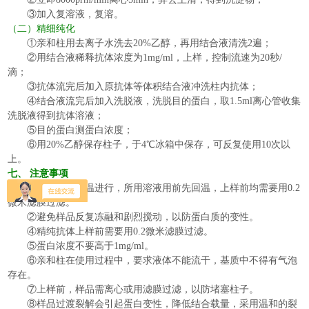
③
加入复溶液，复溶。
（二）精细纯化
①亲和柱
用去离子水洗去
20%乙醇，
再用结合液清洗
2遍；
②
用
结合液稀释抗体浓度为
1mg/ml，上样，
控制流速为
20秒/
滴；
③
抗体流完后加入原抗体等体积结合液冲洗柱内抗体；
④结合液流完后
加入洗脱液
，
洗
脱目的蛋白，取
1.5ml
离心管收集
洗脱液得到抗体溶液
；
⑤目的蛋白测蛋白浓度；
⑥
用
20%乙醇保存柱子，于4℃冰箱中保存
，
可反复使用
10次以
上
。
七
、
注意事项
①
操作置于
室温
进行
，
所用溶液用前先回温，上样前均需要用
0.2
微米滤膜过滤
。
②
避免样品反复冻融和剧烈搅动，以防蛋白质的变性。
④精纯抗体上样前需要用0.2微米滤膜过滤
。
⑤
蛋白浓度不要
高于
1mg/ml
。
⑥亲和柱在使用
过程中，要求液体不能流干，基质中不得有气泡
存在。
⑦
上样前，样品需离心或用滤膜过滤
，
以防堵塞柱子。
⑧
样品过渡裂解会引起蛋白变性，降低结合载量，采用温和的裂