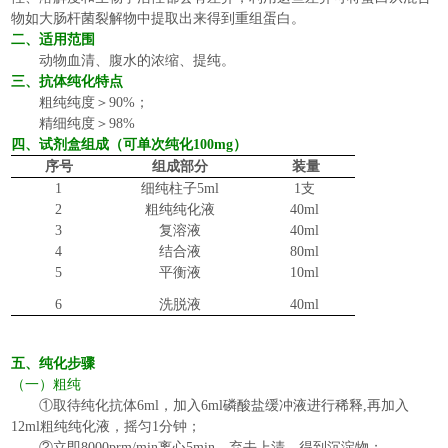
物如大肠杆菌裂解物中提取出来得到
重组蛋白
。
二、适用范围
动物
血清、腹水
的浓缩、提纯
。
三、抗体纯化特点
粗纯
纯度
＞
90%
；
精细
纯度
＞
9
8
%
四、试剂盒组成（可单次纯化
100mg）
序号
组成部分
装量
1
细纯柱子
5ml
1
支
2
粗纯纯化液
40ml
3
复溶液
40ml
4
结合液
80ml
5
平衡液
10ml
6
洗脱液
40ml
五
、纯化步骤
（一）粗纯
①
取
待纯化抗体
6ml
，加入
6ml
磷酸盐缓冲液进行稀释
,再加入
12ml粗纯
纯化液
，摇匀
1分钟
；
②立即
8000prm/min离心5min，弃去上清，得到沉淀物；