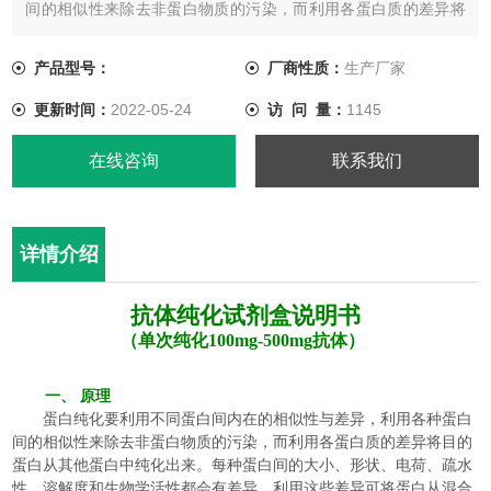
间的相似性来除去非蛋白物质的污染，而利用各蛋白质的差异将
目的蛋白从其他蛋白中纯化出来。每种蛋白间的大小、形状、电
荷、疏水性、溶解度和生物学活性都会有差异，利用这些差异可
产品型号：
厂商性质：
生产厂家
将蛋白从混合物如大肠杆菌裂解物中提取出来得到重组蛋白。
更新时间：
2022-05-24
访 问 量：
1145
在线咨询
联系我们
详情介绍
抗体纯化
试剂盒
说明书
（
单次纯化
100mg-500mg
抗体
）
一、
原理
蛋白纯化要利用不同蛋白间内在的相似性与差异，利用各种蛋白
间的相似性来除去非蛋白物质的污染，而利用各蛋白质的差异将目的
蛋白从其他蛋白中纯化出来。每种蛋白间的大小、形状、电荷、疏水
性、溶解度和生物学活性都会有差异，利用这些差异可将蛋白从混合