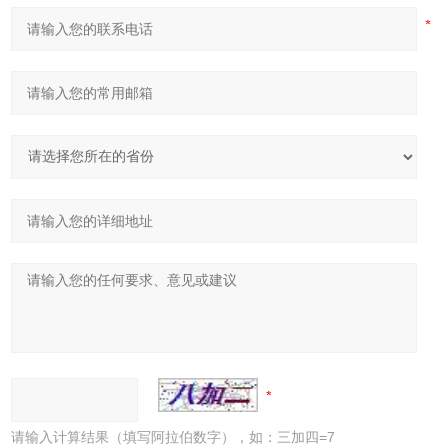
请输入计算结果（填写阿拉伯数字），如：三加四=7