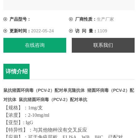
产品型号：
厂商性质：
生产厂家
更新时间：
2022-05-24
访 问 量：
1109
在线咨询
联系我们
详情介绍
鼠抗猪圆环病毒（PCV-2）配对单克隆抗体
猪圆环病毒（PCV-2）配
对抗体
鼠抗猪圆环病毒（PCV-2）配对单抗
【规格】：
1mg/支
【浓度】：
2-10mg/ml
【亚型】
:
I
gG
【特异性】：与其他物种没有交叉反应
【应用】：可于免疫层析、
ELISA、WB、IHC，已配对