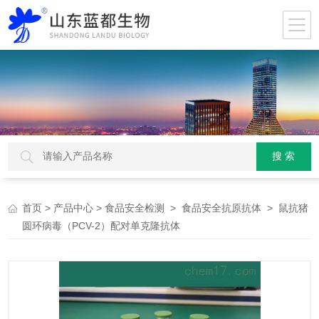
>
>
>
> 鼠抗猪
首页
产品中心
食品安全检测
食品安全抗原抗体
圆环病毒（PCV-2）配对单克隆抗体