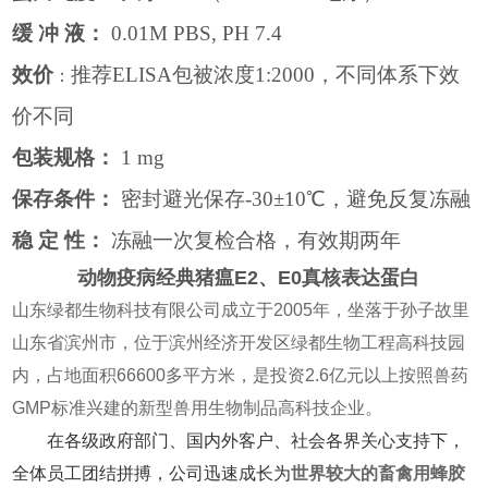
缓 冲 液：
0.01M PBS, PH 7.4
效价
推荐
ELISA
包被浓度
1:2000
，不同体系下效
：
价不同
包装规格：
1 mg
保存条件：
密封避光保存
-30
±
10
℃，避免反复冻融
稳 定 性：
冻融一次复检合格，有效期两年
动物疫病经典猪瘟E2、E0真核表达蛋白
山东绿都生物科技有限公司成立于2005年，坐落于孙子故里
山东省滨州市，位于滨州经济开发区绿都生物工程高科技园
内，占地面积66600多平方米，是投资2.6亿元以上按照兽药
GMP标准兴建的新型兽用生物制品高科技企业。
在各级政府部门、国内外客户、社会各界关心支持下，
全体员工团结拼搏，公司迅速成长为
世界较大的畜禽用蜂胶