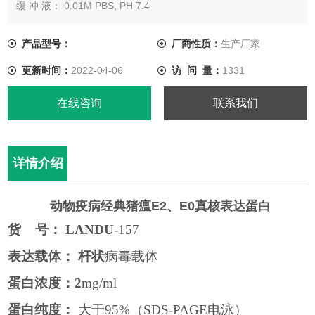
缓 冲 液： 0.01M PBS, PH 7.4
产品型号：
厂商性质：
生产厂家
更新时间：
2022-04-06
访 问 量：
1331
在线咨询
联系我们
详情介绍
动物疫病经典猪瘟E2、E0真核表达蛋白
货
号：
LANDU
-157
表达载体： 杆状
病毒载体
蛋白浓度：
2
mg/ml
蛋白纯度：
大于
95%
（
SDS-PAGE
电泳）