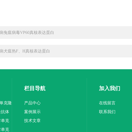
病兔瘟病毒VP60真核表达蛋白
病犬瘟热F、H真核表达蛋白
栏目导航
加入我们
1单克隆
产品中心
在线留言
隆抗体
案例展示
联系我们
对单克
技术文章
对单克