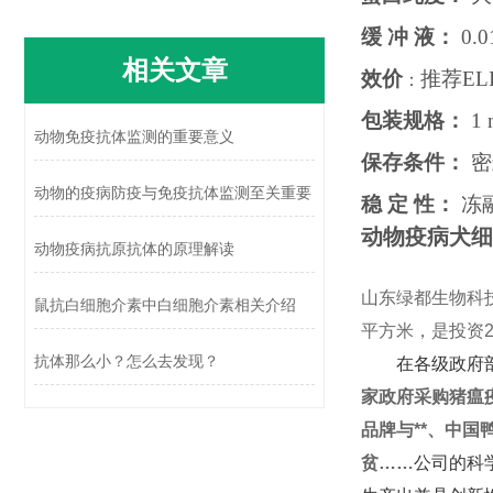
缓 冲 液：
0.0
相关文章
效价
推荐
EL
：
包装规格：
1 
动物免疫抗体监测的重要意义
保存条件：
密
动物的疫病防疫与免疫抗体监测至关重要
稳 定 性：
冻
动物疫病犬细
动物疫病抗原抗体的原理解读
山东绿都生物科技
鼠抗白细胞介素中白细胞介素相关介绍
平方米，是投资2
抗体那么小？怎么去发现？
在各级政府部门
家政府采购猪瘟
品牌与**、中
贫……
公司的科