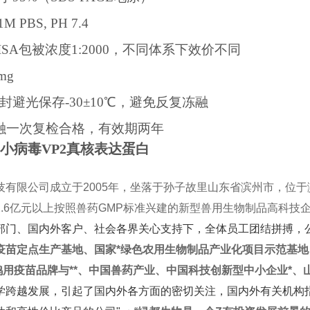
1M PBS, PH 7.4
ISA
包被浓度
1:2000
，不同体系下效价不同
mg
封避光保存
-30
±
10
℃，避免反复冻融
融一次复检合格，有效期两年
小病毒VP2真核表达蛋白
有限公司成立于2005年，坐落于孙子故里山东省滨州市，位于
.6亿元以上按照兽药GMP标准兴建的新型兽用生物制品高科技
、国内外客户、社会各界关心支持下，全体员工团结拼搏，
疫苗定点生产基地、国家*绿色农用生物制品产业化项目示范基
国鸭用疫苗品牌与**、中国兽药产业、中国科技创新型中小企业*
学跨越发展，引起了国内外各方面的密切关注，国内外有关机构