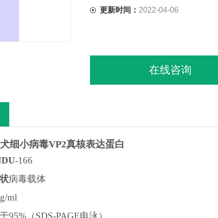
更新时间：
2022-04-06
在线咨询
犬细小病毒VP2真核表达蛋白
NDU
-166
杆状
病毒载体
g/ml
于
95%
（
SDS-PAGE
电泳）