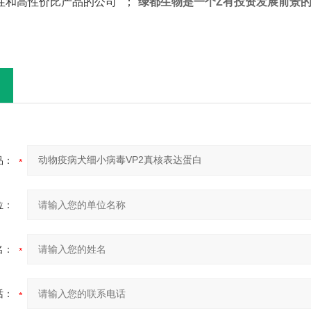
和高性价比产品的公司" ；“
绿都生物是一个Z有投资发展前景
品：
位：
名：
话：