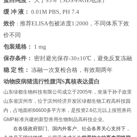
蛋白纯度：
大于
95%
（
SDS-PAGE
电泳）
缓
冲
液：
0.01M PBS, PH 7.4
效价
推荐
ELISA
包被浓度
1:2000
，不同体系下效
：
价不同
包装规格：
1 mg
保存条件：
密封避光保存
-30
±
10
℃，避免反复冻融
稳
定
性：
冻融一次复检合格，有效期两年
动物疫病猪流行性腹泻S真核表达蛋白
山东绿都生物科技有限公司成立于2005年，坐落于孙子故里
山东省滨州市，位于滨州经济开发区绿都生物工程高科技园
内，占地面积66600多平方米，是投资2.6亿元以上按照兽药
GMP标准兴建的新型兽用生物制品高科技企业。
在各级政府部门、国内外客户、社会各界关心支持下，