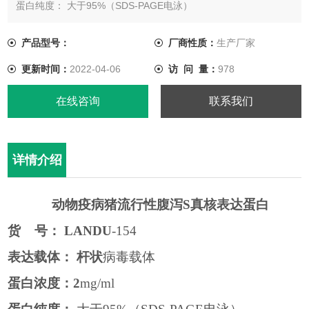
蛋白纯度： 大于95%（SDS-PAGE电泳）
缓 冲 液： 0.01M PBS, PH 7.4
产品型号：
厂商性质：
生产厂家
更新时间：
2022-04-06
访 问 量：
978
在线咨询
联系我们
详情介绍
动物疫病猪流行性腹泻S真核表达蛋白
货
号：
LANDU
-154
表达载体：
杆状
病毒载体
蛋白浓度：
2
mg/ml